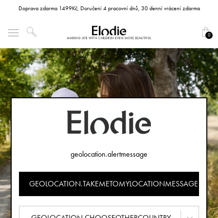
Doprava zdarma 1499Kč, Doručení 4 pracovní dnů, 30 denní vrácení zdarma
0
geolocation.alertmessage
GEOLOCATION.TAKEMETOMYLOCATIONMESSAGE
GEOLOCATION.CHOOSEOTHERCOUNTRY