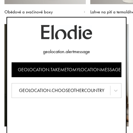
Obědové a svačinové boxy
Lahve na pití a termoláh
geolocation.alertmessage
GEOLOCATION.TAKEMETOMYLOCATIONMESSAGE
GEOLOCATION.CHOOSEOTHERCOUNTRY