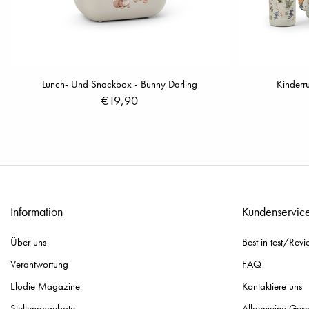
Lunch- Und Snackbox - Bunny Darling
Kinderru
€19,90
Information
Kundenservic
Über uns
Best in test/Revi
Verantwortung
FAQ
Elodie Magazine
Kontaktiere uns
Stellenangebote
Allgemeine Ges