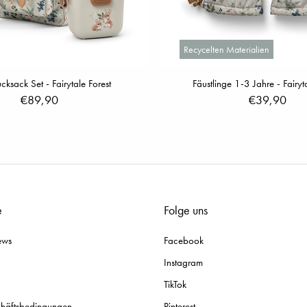
Recycelten Materialien
cksack Set - Fairytale Forest
Fäustlinge 1-3 Jahre - Fairyt
€89,90
€39,90
e
Folge uns
ews
Facebook
Instagram
TikTok
chäftsbedingungen
Pinterest