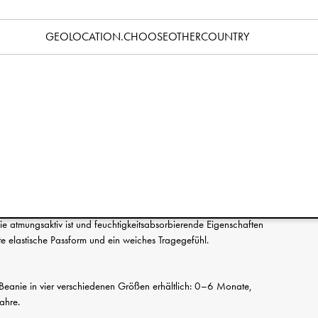
Spezifikation
GEOLOCATION.CHOOSEOTHERCOUNTRY
g:
m
m
m
m
 atmungsaktiv ist und feuchtigkeitsabsorbierende Eigenschaften
kte elastische Passform und ein weiches Tragegefühl.
er Beanie in vier verschiedenen Größen erhältlich: 0–6 Monate,
ahre.