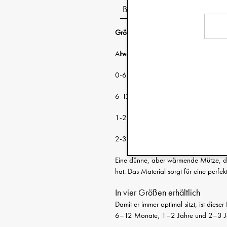
Beschreibung
Größentabelle
:
Alter: Kopfumfan
0-6 Monate 38-46 c
6-12 Monate 46-48 c
1-2 Jahre 48-50 c
2-3 Jahre 50-53 c
Eine dünne, aber wärmende Mütze, die
hat. Das Material sorgt für eine perfe
In vier Größen erhältlich
Damit er immer optimal sitzt, ist dies
6–12 Monate, 1–2 Jahre und 2–3 J