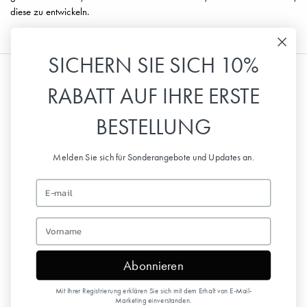
diese zu entwickeln.
SICHERN SIE SICH 10%
RABATT AUF IHRE ERSTE
Information
BESTELLUNG
Kundenservice
Melden Sie sich für Sonderangebote und Updates an.
Folge uns
Email
Rundschreiben
first name
Abonnieren
Mit Ihrer Registrierung erklären Sie sich mit dem Erhalt von E-Mail-
Copyright © 2026 Elodie Details
Marketing einverstanden.