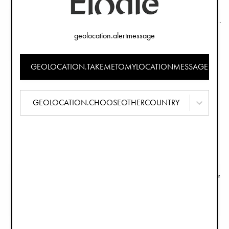
Recycelten Materialien
Sonnenhut - Dalmatian Dots Grande
Langärmeliges Lätzchen - Dalmatian Dots Grande
€29,90
€29,90
geolocation.alertmessage
GEOLOCATION.TAKEMETOMYLOCATIONMESSAGE
GEOLOCATION.CHOOSEOTHERCOUNTRY
Binky Bow Silikon 0-6 Mon - Misty Pink
Schnullerband mit Holzdetail - River Rose
€8,90
€14,90