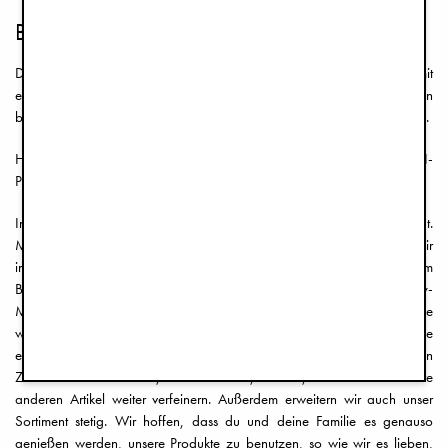
Babyprodukte
Dieser Bereich bietet jene kleine Essentials für das alltägliche Leben mit
einem Baby, die wir alle brauchen. Wir behandeln die Produkte ein
bisschen anders und verwandeln sie in Dinge, die deinen Tag aufhellen.
Hier findest du unser Aushängeschild – die Schnullerketten. Das DYI-
Projekt, das diese Marke 2005 ins Rollen gebracht hat.
Im Laufe des Jahres haben wir viele weitere Produkte hinzugefügt.
Manche sind gekommen und wieder verschwunden, andere haben wir
immer weiter verfeinert, sodass deren Qualität unübertroffen ist. Wie zum
Beispiel unsere Baby Bibs, die aus dem fantastischen Quick-Dry-
Material gefertigt sind. Oder die DryBibs, bei denen eine
wasserabweisende Membran sicherstellt, dass kein Speichel auf die
empfindliche Haut des Kindes kommt. Wir werden natürlich auch in
Zukunft unsere Schnuller, Schnullerketten, Decken, Lätze und alle unsere
anderen Artikel weiter verfeinern. Außerdem erweitern wir auch unser
Sortiment stetig. Wir hoffen, dass du und deine Familie es genauso
genießen werden, unsere Produkte zu benutzen, so wie wir es lieben,