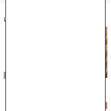
Las clientes también compraron
-50%
Algodón orgánico
Nido portátil para bebé - Vanilla White
Gorro de recién nacido - Vanilla White
€129,00
€7,45
€14,90
-50%