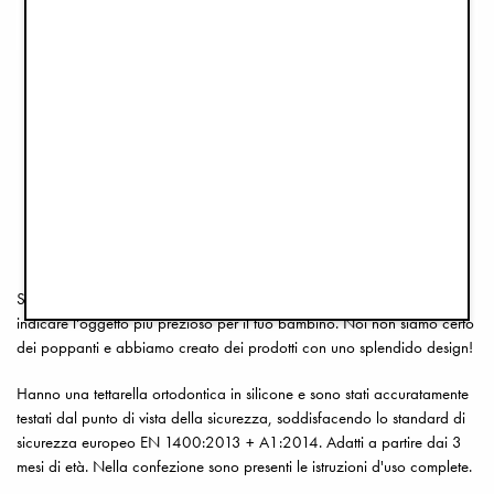
LA TUA GUIDA AI CIUCCI
Come scelgo il ciuccio giusto per il mio bambino? In questa
guida vi presentiamo alcuni dettagli e vediamo le varie
alternative che troverete nell'assortimento di Elodie.
LEGGI LA GUIDA
Succhietto, succhiotto, ciuccio, ciucciotto: sono molti i nomi per
indicare l'oggetto più prezioso per il tuo bambino. Noi non siamo certo
dei poppanti e abbiamo creato dei prodotti con uno splendido design!
Hanno una tettarella ortodontica in silicone e sono stati accuratamente
testati dal punto di vista della sicurezza, soddisfacendo lo standard di
sicurezza europeo EN 1400:2013 + A1:2014. Adatti a partire dai 3
mesi di età. Nella confezione sono presenti le istruzioni d'uso complete.