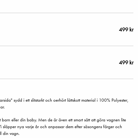
499 kr
499 kr
" sydd i ett slitstarkt och oerhört lättskott material i 100% Polyester,
ar.
t barn eller din baby. Men de är även ett smart sätt att göra vagnen lite
Vi släpper nya varje år och anpassar dem efter säsongens färger och
ill din vagn.