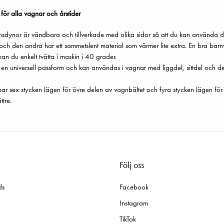
ör alla vagnar och årstider
sdynor är vändbara och tillverkade med olika sidor så att du kan använda de
 och den andra har ett sammetslent material som värmer lite extra. En bra b
 kan du enkelt tvätta i maskin i 40 grader.
n universell passform och kan användas i vagnar med liggdel, sittdel och de l
 har sex stycken lägen för övre delen av vagnbältet och fyra stycken lägen för 
ttre.
Följ oss
ds
Facebook
Instagram
TikTok