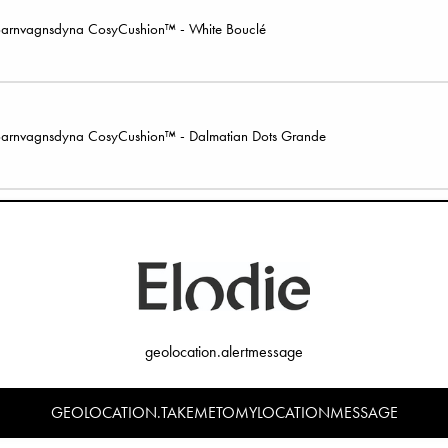
arnvagnsdyna CosyCushion™ - White Bouclé
arnvagnsdyna CosyCushion™ - Dalmatian Dots Grande
arnvagnsdyna CosyCushion™ - River Rose
illbehörsset för barnvagn - Le Leopard
geolocation.alertmessage
GEOLOCATION.TAKEMETOMYLOCATIONMESSAGE