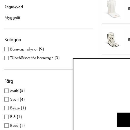
Regnskydd
B
Myggnät
Kategori
B
Barnvagnsdynor
(
9
)
Tillbehörsset för barnvagn
(
3
)
B
Färg
Multi
(
5
)
Svart
(
4
)
T
Beige
(
1
)
Blå
(
1
)
Rosa
(
1
)