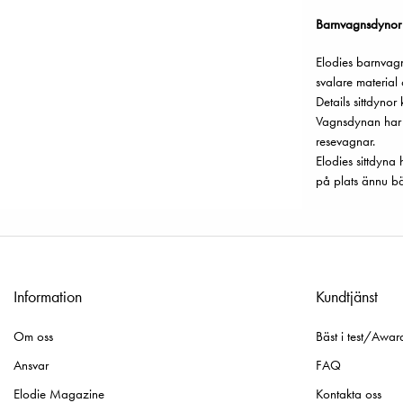
Barnvagnsdynor f
Elodies barnvagn
svalare material
Details sittdynor
Vagnsdynan har e
resevagnar.
Elodies sittdyna
på plats ännu bä
Information
Kundtjänst
Om oss
Bäst i test/Awar
Ansvar
FAQ
Elodie Magazine
Kontakta oss