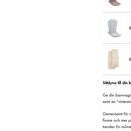
B
B
Sittdyna till di
Ge din barnvagn 
samt en "vinters
Gemensamt för all
finare och mer p
trender. En mönst