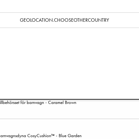
arnvagnsdyna CosyCushion™ - Fairytale Forest
GEOLOCATION.CHOOSEOTHERCOUNTRY
arnvagnsdyna CosyCushion™ - Aviator Black
illbehörsset för barnvagn - Black
illbehörsset för barnvagn - Caramel Brown
arnvagnsdyna CosyCushion™ - Blue Garden