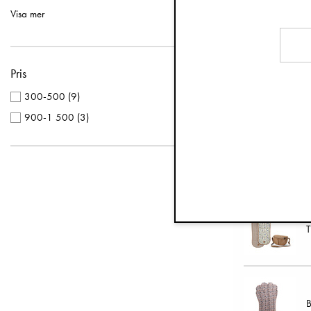
B
Vit
(
1
)
Visa mer
Pris
B
300-500
(
9
)
900-1 500
(
3
)
T
T
B