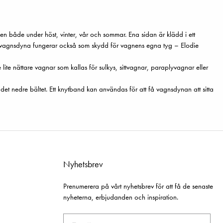
n både under höst, vinter, vår och sommar. Ena sidan är klädd i ett
arnvagnsdyna fungerar också som skydd för vagnens egna tyg – Elodie
ite nättare vagnar som kallas för sulkys, sittvagnar, paraplyvagnar eller
det nedre bältet. Ett knytband kan användas för att få vagnsdynan att sitta
Nyhetsbrev
Prenumerera på vårt nyhetsbrev för att få de senaste
nyheterna, erbjudanden och inspiration.
Email