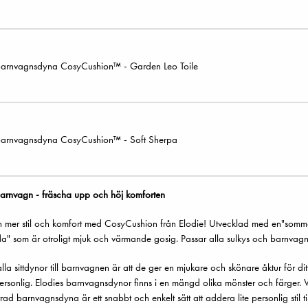
arnvagnsdyna CosyCushion™ - Garden Leo Toile
arnvagnsdyna CosyCushion™ - Soft Sherpa
n barnvagn - fräscha upp och höj komforten
mer stil och komfort med CosyCushion från Elodie! Utvecklad med en"sommarsida
ida" som är otroligt mjuk och värmande gosig. Passar alla sulkys och barnvagn
a sittdynor till barnvagnen är att de ger en mjukare och skönare åktur för dit
ersonlig. Elodies barnvagnsdynor finns i en mängd olika mönster och färger. 
rad barnvagnsdyna är ett snabbt och enkelt sätt att addera lite personlig stil t