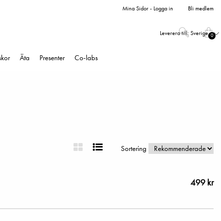
Mina Sidor - Logga in
Bli medlem
Leverera till:
Sverige
0
skor
Äta
Presenter
Co-labs
Sortering
499 kr