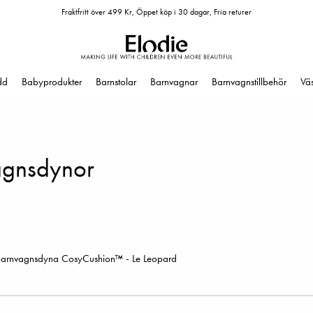
Fraktfritt över 499 Kr, Öppet köp i 30 dagar, Fria returer
dd
Babyprodukter
Barnstolar
Barnvagnar
Barnvagnstillbehör
Vä
agnsdynor
arnvagnsdyna CosyCushion™ - Le Leopard