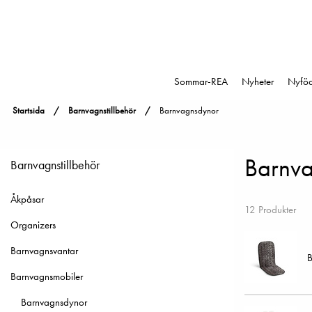
Sommar-REA
Nyheter
Nyfö
Startsida
Barnvagnstillbehör
Barnvagnsdynor
Barnv
Barnvagnstillbehör
Åkpåsar
12 Produkter
Organizers
Barnvagnsvantar
B
Barnvagnsmobiler
Barnvagnsdynor