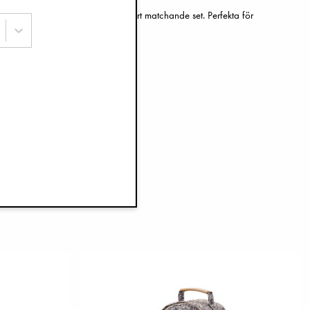
n du nu köpa tillsammans i vackert matchande set. Perfekta för
r!
SHOPPA NU