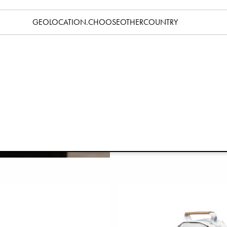
Höstens populäraste produkter ka
GEOLOCATION.CHOOSEOTHERCOUNTRY
barnens alla utflykter och äventy