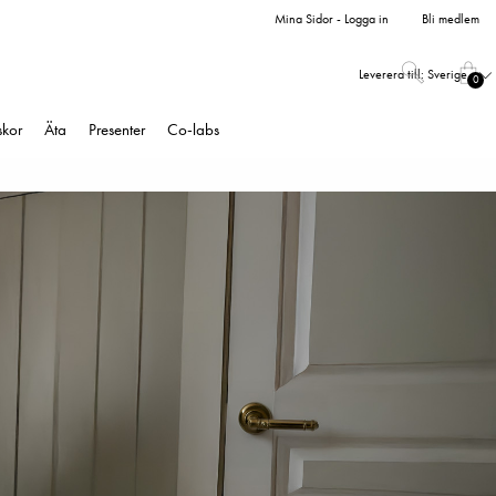
Mina Sidor - Logga in
Bli medlem
Leverera till:
Sverige
0
skor
Äta
Presenter
Co-labs