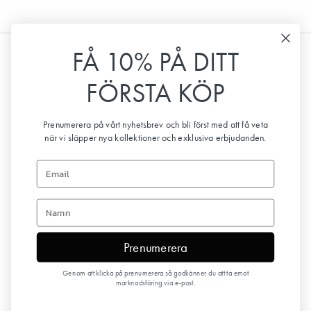
FÅ 10% PÅ DITT
Information
FÖRSTA KÖP
Kundtjänst
Prenumerera på vårt nyhetsbrev och bli först med att få veta
när vi släpper nya kollektioner och exklusiva erbjudanden.
Följ oss
Email
Nyhetsbrev
first name
Prenumerera
Genom att klicka på prenumerera så godkänner du att ta emot
Copyright © 2026 Elodie Details
marknadsföring via e-post.