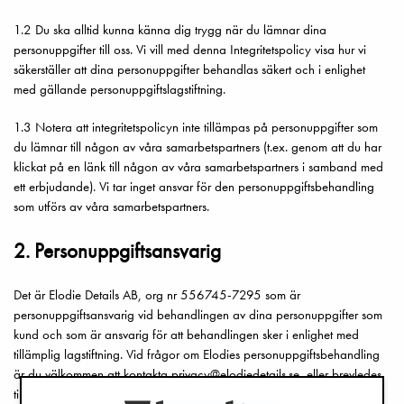
1.2 Du ska alltid kunna känna dig trygg när du lämnar dina
personuppgifter till oss. Vi vill med denna Integritetspolicy visa hur vi
säkerställer att dina personuppgifter behandlas säkert och i enlighet
med gällande personuppgiftslagstiftning.
1.3 Notera att integritetspolicyn inte tillämpas på personuppgifter som
du lämnar till någon av våra samarbetspartners (t.ex. genom att du har
klickat på en länk till någon av våra samarbetspartners i samband med
ett erbjudande). Vi tar inget ansvar för den personuppgiftsbehandling
som utförs av våra samarbetspartners.
2. Personuppgiftsansvarig
Det är Elodie Details AB, org nr 556745-7295 som är
personuppgiftsansvarig vid behandlingen av dina personuppgifter som
kund och som är ansvarig för att behandlingen sker i enlighet med
tillämplig lagstiftning. Vid frågor om Elodies personuppgiftsbehandling
är du välkommen att kontakta privacy@elodiedetails.se, eller brevledes
till adressen Elodie Details AB, attn.: Data Protection, Jakobsbergsgatan