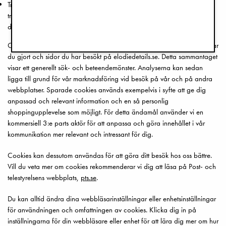
Tredjepartscookies som ett annat företag placerat på din dator (det är
tredjepartscookies som gör att du t.ex. ser annonser på produkter som
du tidigare har klickat eller gjort sökningar på).
Cookies kan även komma att användas för att analysera vilka sökningar
du gjort och sidor du har besökt på elodiedetails.se. Detta sammantaget
visar ett generellt sök- och beteendemönster. Analyserna kan sedan
ligga till grund för vår marknadsföring vid besök på vår och på andra
webbplatser. Sparade cookies används exempelvis i syfte att ge dig
anpassad och relevant information och en så personlig
shoppingupplevelse som möjligt. För detta ändamål använder vi en
kommersiell 3:e parts aktör för att anpassa och göra innehållet i vår
kommunikation mer relevant och intressant för dig.
Cookies kan dessutom användas för att göra ditt besök hos oss bättre.
Vill du veta mer om cookies rekommenderar vi dig att läsa på Post- och
telestyrelsens webbplats,
pts.se
.
Du kan alltid ändra dina webbläsarinställningar eller enhetsinställningar
för användningen och omfattningen av cookies. Klicka dig in på
inställningarna för din webbläsare eller enhet för att lära dig mer om hur