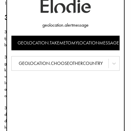
16, SE-111 44 Stockholm, Sverige.
3. När behandlar vi dina personuppgifter?
geolocation.alertmessage
3.1 För att du ska kunna besöka vår webbplats, köpa våra varor eller
tjänster eller kontakta oss för information måste vi samla in och
GEOLOCATION.TAKEMETOMYLOCATIONMESSAGE
behandla personuppgifter om dig.
3.2 Vi samlar in och behandlar personuppgifter om dig när du
GEOLOCATION.CHOOSEOTHERCOUNTRY
genomför ett köp på Elodies webbplats, i vår butik, när du är medlem i
kundklubben, använder dig av Elodes support, besöker Elodies
webbplats eller när du på annat sätt har kontakt med Elodie.
Informationen som samlas in från dig krävs för att du ska kunna ingå
avtal med Elodie och för att vi ska kunna tillhandahålla våra tjänster
och erbjudanden.
3.3 För att kunna ha korrekta adressuppgifter till dig uppdaterar vi
dessa automatiskt via tredje parts tjänster för adressuppdatering. För
detta ändamål använder vi ditt personnummer för att säkerställa att vi
har din senaste adress (beaktansvärt skäl).