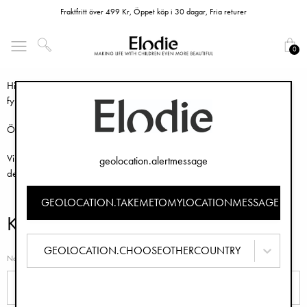
Fraktfritt över 499 Kr, Öppet köp i 30 dagar, Fria returer
Har du frågor gällande din order eller en produkt? I vår
FAQ
hittar du
0
svar på de vanligaste frågorna.
Hittar du inte svaret du söker kontakta gärna vår kundtjänst genom att
fylla i kontaktformuläret nedan.
Öppettider: Måndag - Fredag
Vi gör vårt bästa för att besvara ditt ärende inom 24 timmar, men
geolocation.alertmessage
det kan ta upp till 36 timmar vid många förfrågningar.
GEOLOCATION.TAKEMETOMYLOCATIONMESSAGE
Kontaktformulär
GEOLOCATION.CHOOSEOTHERCOUNTRY
Namn