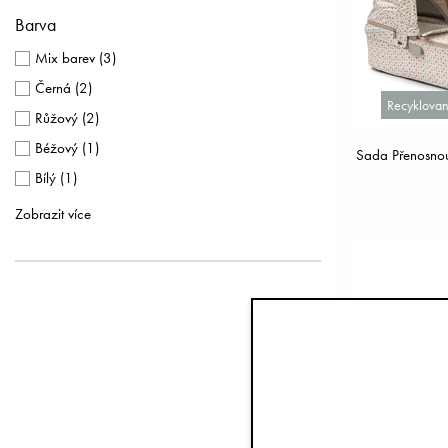
Barva
Mix barev
(
3
)
Černá
(
2
)
Recyklovan
Růžový
(
2
)
Béžový
(
1
)
Sada Přenosnou
Bílý
(
1
)
Greige
(
1
)
Zobrazit více
Zelený
(
1
)