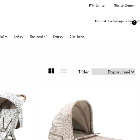
Přihlásit se
Stát se členem
Doručit:
Česká republika
0
árkům
Tašky
Stolování
Dárky
Co-labs
Třídění