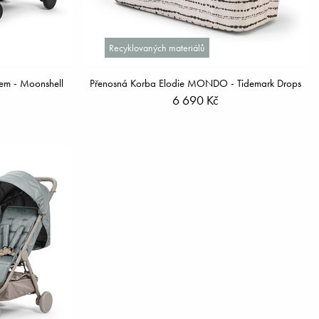
Recyklovaných materiálů
em - Moonshell
Přenosná Korba Elodie MONDO - Tidemark Drops
6 690 Kč