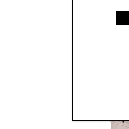
Recyklovan
Sada Přenosno