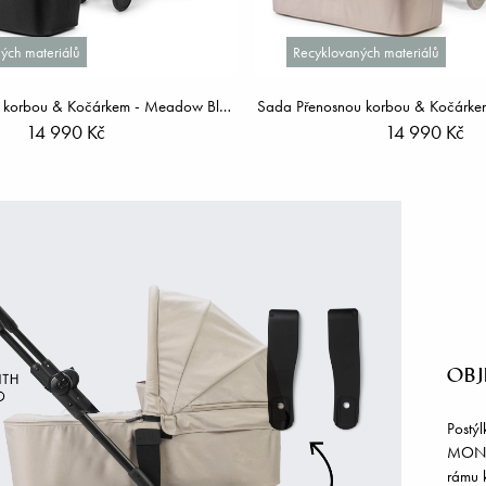
ých materiálů
Recyklovaných materiálů
Sada Přenosnou korbou & Kočárkem - Meadow Blossom
Sada Přenosnou korbou & Kočárke
14 990 Kč
14 990 Kč
OB
Postý
MONDO
rámu k