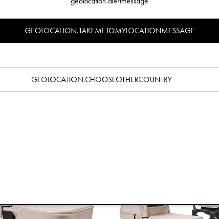
geolocation.alertmessage
GEOLOCATION.TAKEMETOMYLOCATIONMESSAGE
ých materiálů
Recyklovaných materiálů
u korbou & Kočárkem - Autumn Rose
Přenosná Korba Elodie MON
14 990 Kč
6 690 Kč
GEOLOCATION.CHOOSEOTHERCOUNTRY