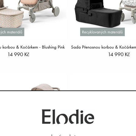
ých materiálů
Recyklovaných materiálů
 korbou & Kočárkem - Blushing Pink
14 990 Kč
14 990 Kč