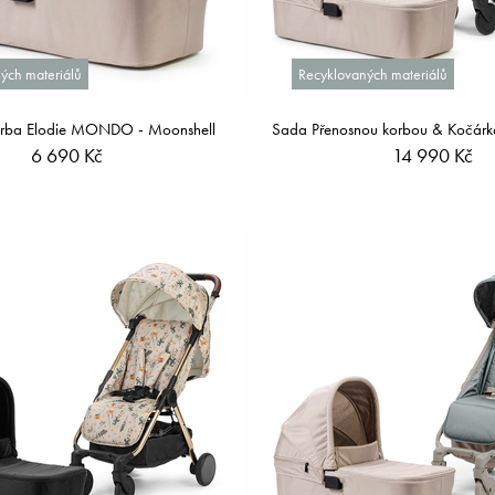
ých materiálů
Recyklovaných materiálů
orba Elodie MONDO - Moonshell
Sada Přenosnou korbou & Kočárk
6 690 Kč
14 990 Kč