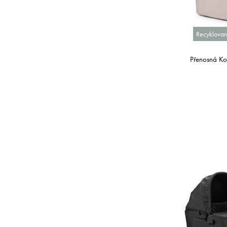
Recyklovan
Přenosná K