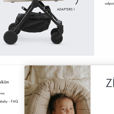
odpoč
Z
níkům
Následuj nás
ews
Facebook
tázky - FAQ
Instagram
TikTok