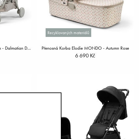
Recyklovaných materiálů
Sada Přenosnou korbou & Kočárkem - Dalmatian Dots
Přenosná Korba Elodie MONDO - Autumn Rose
6 690 Kč