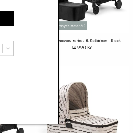
Recyklovaných materiálů
DO - Black
Sada Přenosnou korbou & Kočárkem - Black
14 990 Kč