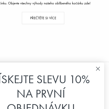
inku. Objevte všechny výhody našeho oblíbeného kočárku zde!
PŘEČTĚTE SI VÍCE
ÍSKEJTE SLEVU 10%
Bulletin a e-mailový marketing
NA PRVNÍ
Přihlaste se k odběru našeho zpravodaje a
dostávejte čerstvé novinky, speciální nabídky a
inspiraci.
OBJEDNÁVKU