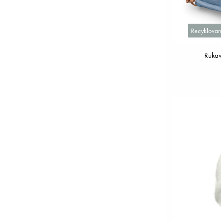
Recyklovan
Rukav