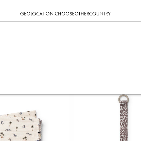
GEOLOCATION.CHOOSEOTHERCOUNTRY
Recyklovaných materiálů
sového mušelínu - Petit River Rose
Bryndák s rukávy - Ros
499 Kč
749 Kč