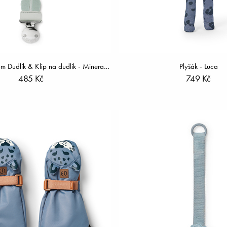
Sada Binky Bloom Dudlík & Klip na dudlík - Mineral Green
Plyšák - Luca
485 Kč
749 Kč