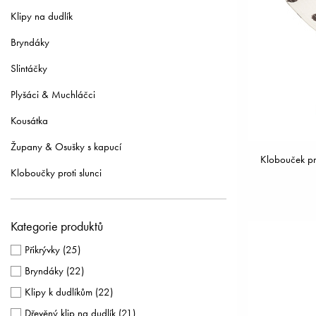
Klipy na dudlík
Bryndáky
Slintáčky
Plyšáci & Muchláčci
Kousátka
Župany & Osušky s kapucí
Klobouček pr
Kloboučky proti slunci
Kategorie produktů
Přikrývky
(
25
)
Bryndáky
(
22
)
Klipy k dudlíkům
(
22
)
Dřevěný klip na dudlík
(
21
)