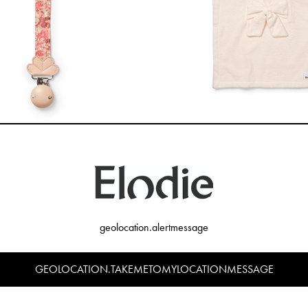
ý klip na dudlík - River Rose
Koupací Poncho - Cream
379 Kč
999 Kč
geolocation.alertmessage
GEOLOCATION.TAKEMETOMYLOCATIONMESSAGE