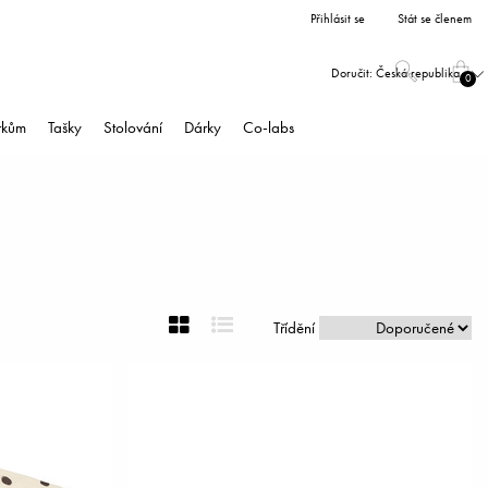
Přihlásit se
Stát se členem
Doručit:
Česká republika
0
árkům
Tašky
Stolování
Dárky
Co-labs
Třídění