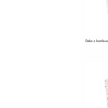
Kousátka
(
3
)
Pletený Baret
(
3
)
Plyšová deka
(
3
)
Sametová deka
(
3
)
Plyšová čepice
(
2
)
Binky Bloom Kaučuk 0-6 měs
(
1
)
Deka z bambuso
Binky Bloom Silikonu 0-6 měs
(
1
)