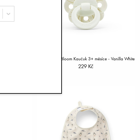
y Bow
Dudlík Binky Bloom Kaučuk 3+ měsíce - Vanilla White
229 Kč