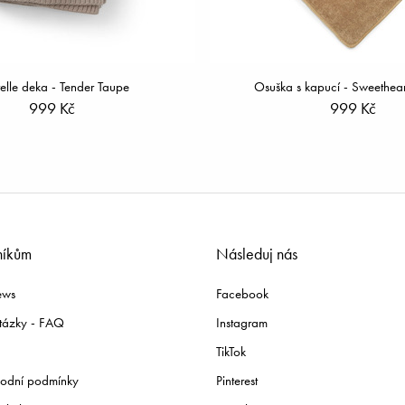
telle deka - Tender Taupe
Osuška s kapucí - Sweethear
999 Kč
999 Kč
níkům
Následuj nás
ews
Facebook
tázky - FAQ
Instagram
TikTok
odní podmínky
Pinterest