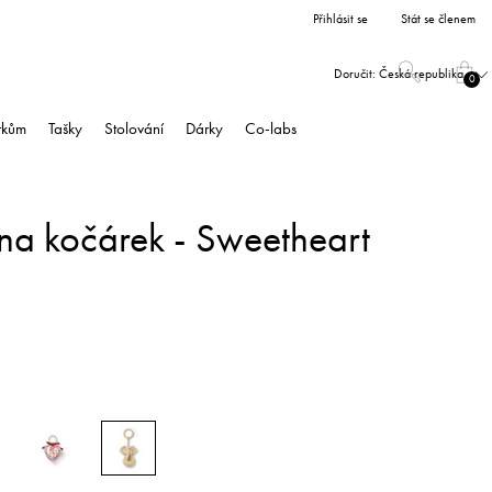
Přihlásit se
Stát se členem
Doručit:
Česká republika
0
árkům
Tašky
Stolování
Dárky
Co-labs
na kočárek - Sweetheart