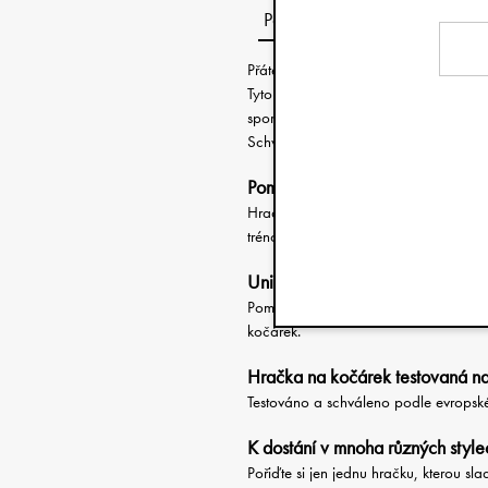
Popis
Přátelská tvář, kterou vaše dítě pozná
Tyto měkké a roztomilé hračky na kočá
sportovního kočárku, k madlu, nebo 
Schváleno podle evropské normy EN-
Pomáhá rozvíjet koordinaci poh
Hračka na kočárek je skvělá k tomu, 
trénovalo v sahání na předměty a jej
Univerzální velikost
Pomocí rozšiřitelného, samozavíracíh
kočárek.
Hračka na kočárek testovaná n
Testováno a schváleno podle evropsk
K dostání v mnoha různých style
Pořiďte si jen jednu hračku, kterou sla