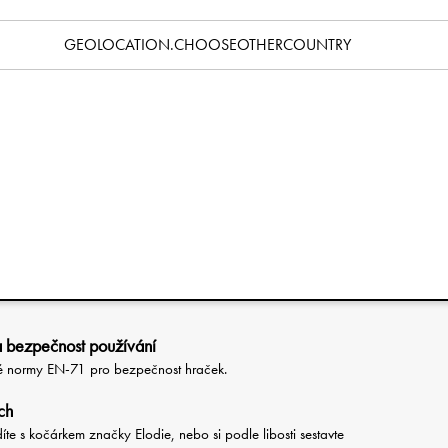
Specifikace
GEOLOCATION.CHOOSEOTHERCOUNTRY
 a která ho uklidní a zabaví kdekoli na cestách.
rek lze připevnit k boudičce jakéhokoli klasického nebo
dokonce k dětské hrací podložce nebo k autosedačce.
71 pro bezpečnost hraček.
ybů rukou s očima
aby se dítě během jízdy v kočárku mohlo něco naučit a aby se
ich uchopování.
o upevňovacího kroužku lze hračku připevnit kamkoli na
a bezpečnost používání
é normy EN-71 pro bezpečnost hraček.
ch
díte s kočárkem značky Elodie, nebo si podle libosti sestavte