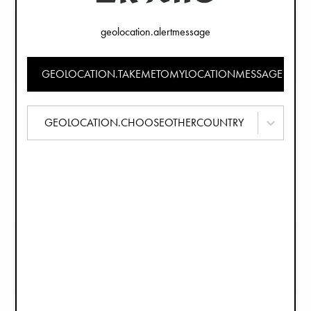
Sonnenhut - Garden Leo's Resort
Sonnenhut - River Rose
geolocation.alertmessage
€29,90
€29,90
GEOLOCATION.TAKEMETOMYLOCATIONMESSAGE
GEOLOCATION.CHOOSEOTHERCOUNTRY
Sonnenhut - Dalmatian Dots Grande
Sonnenhut - Oat White
€29,90
€29,90