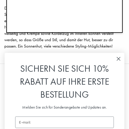
Die Sonne scheint und alle Kinder wollen raus! Elodie Details’
Sonnenhut ist aus 100 % Oeko-Tex zertifizierter Baumwolle und hat
eine schöne und komfortable Passform. Der Rand ist extra lang im
Nacken, für zusätzlichen Sonnenschutz. Die Sonnenhüte sind sehr
vielseitig und Krempe sowie Kordelzug im Inneren können verstellt
werden, so dass Größe und Stil, und damit der Hut, besser zu dir
passen. Ein Sonnenhut, viele verschiedene Styling-Möglichkeiten!
SICHERN SIE SICH 10%
RABATT AUF IHRE ERSTE
Information
BESTELLUNG
Kundenservice
Melden Sie sich für Sonderangebote und Updates an.
Folge uns
Email
Rundschreiben