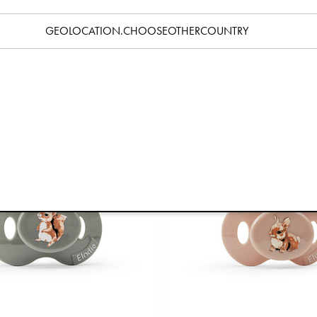
GEOLOCATION.CHOOSEOTHERCOUNTRY
Binky Bloom Naturkautschuk 3+ Monate - Powder Pink
Schnullerpaket Silikon 3+ Mon -
€8,90
€11,90