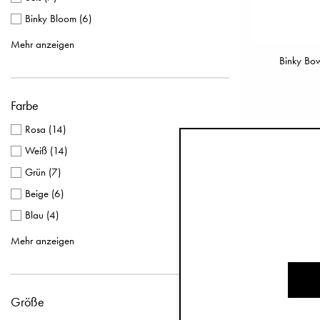
Binky Bloom
(
6
)
Binky Bow
(
4
)
Mehr anzeigen
Binky Bo
Binky Bloom Naturkautschuk 0-6 Mon
(
1
)
Binky Bloom Silikon 0-6 Mon
(
1
)
Farbe
Rosa
(
14
)
Weiß
(
14
)
Grün
(
7
)
Beige
(
6
)
Blau
(
4
)
Braun
(
3
)
Mehr anzeigen
Bunt
(
3
)
Lila
(
3
)
Größe
Gelb
(
2
)