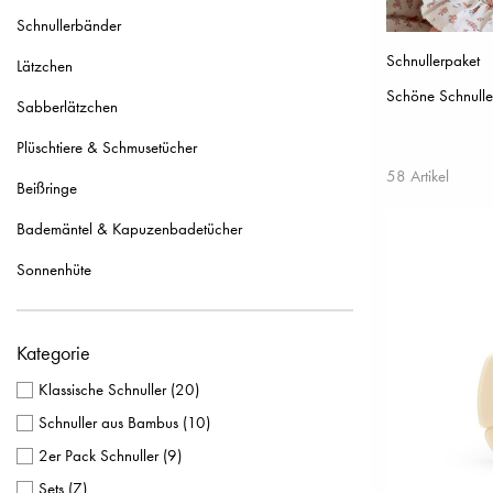
Schnullerbänder
Schnullerpaket
Lätzchen
Schöne Schnuller
Sabberlätzchen
Plüschtiere & Schmusetücher
58 Artikel
Beißringe
Bademäntel & Kapuzenbadetücher
Sonnenhüte
Kategorie
Klassische Schnuller
(
20
)
Schnuller aus Bambus
(
10
)
2er Pack Schnuller
(
9
)
Sets
(
7
)