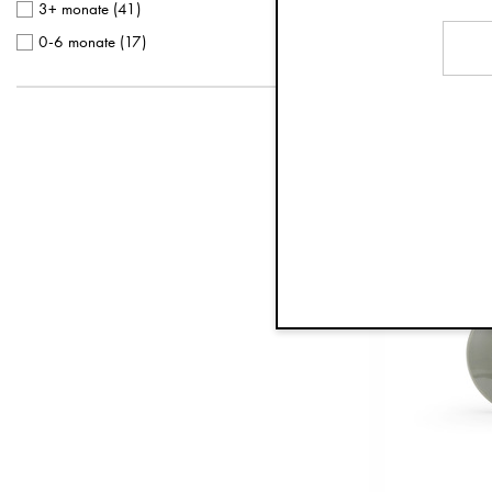
Terrakotta
(
1
)
3+ monate
(
41
)
Türkis
(
1
)
0-6 monate
(
17
)