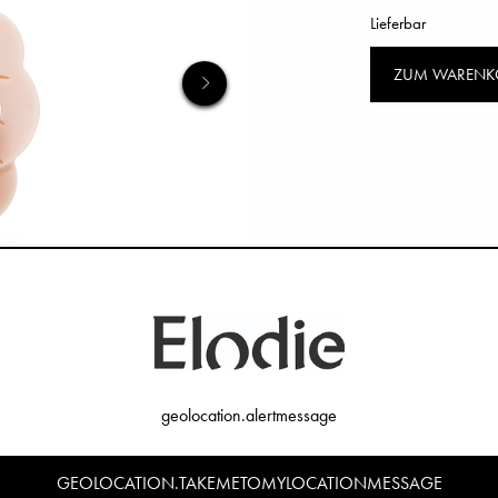
Lieferbar
ZUM WARENK
geolocation.alertmessage
GEOLOCATION.TAKEMETOMYLOCATIONMESSAGE