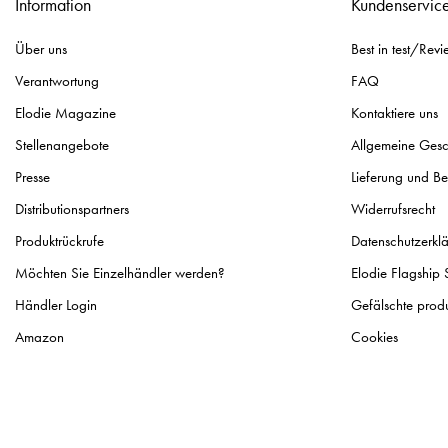
Information
Kundenservic
Über uns
Best in test/Revi
Verantwortung
FAQ
Elodie Magazine
Kontaktiere uns
Stellenangebote
Allgemeine Ges
Presse
Lieferung und B
Distributionspartners
Widerrufsrecht
Produktrückrufe
Datenschutzerkl
Möchten Sie Einzelhändler werden?
Elodie Flagship 
Händler Login
Gefälschte prod
Amazon
Cookies