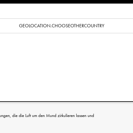
Spezifikation
es richtigen Schnullers? Lesen Sie unseren
Schnullerratgeber
.
GEOLOCATION.CHOOSEOTHERCOUNTRY
ielle Blütenform und ist in Farben erhältlich, die sich leicht mit
ment kombinieren lassen. Er hat einen symmetrischen
naten geeignet. Der Schnullerschild hat drei Lüftungslöcher, um
chen und die empfindliche Haut am Mund Ihres Babys vor
n wie Phthalaten und PVC. Diese Schnuller sind nach der
1400 geprüft und zugelassen. Leicht zu reinigen und in
ne vollständige Gebrauchsanweisung ist enthalten.
des Schnullerband im Sortiment von Elodie, um den Look zu
ass der Schnuller immer sauber und griffbereit ist.
nungen, die die Luft um den Mund zirkulieren lassen und