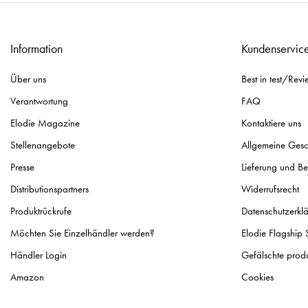
Information
Kundenservic
Über uns
Best in test/Revi
Verantwortung
FAQ
Elodie Magazine
Kontaktiere uns
Stellenangebote
Allgemeine Ges
Presse
Lieferung und B
Distributionspartners
Widerrufsrecht
Produktrückrufe
Datenschutzerkl
Möchten Sie Einzelhändler werden?
Elodie Flagship 
Händler Login
Gefälschte prod
Amazon
Cookies