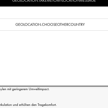
GEOLOCATION.TAKEMETOMYLOCATIONMESSAGE
Spezifikation
es richtigen Schnullers? Lesen Sie unseren
Schnullerratgeber
.
GEOLOCATION.CHOOSEOTHERCOUNTRY
Schnuller mit runden Saugern aus Silikon, erhältlich in den
gedämpften Farbtöne und das Knopf-Ring-Design verleihen
den man sich leicht verlieben kann. Der Schild ist leicht nach
chern ausgestattet, um die Luftzirkulation zu ermöglichen.
t um den Mund Ihres Babys herum vor Reizungen zu schützen.
en wie Phthalaten und PVC. Geprüft und zugelassen nach der
 1400. Leicht zu reinigen und in kochendem Wasser zu
chsanweisung ist enthalten. Für alle Schnuller gibt es ein
 von Elodie, um den Look zu vervollständigen und
r sauber und griffbereit ist.
pylen mit geringerem Umweltimpact.
zirkulation und erhöhen den Tragekomfort.