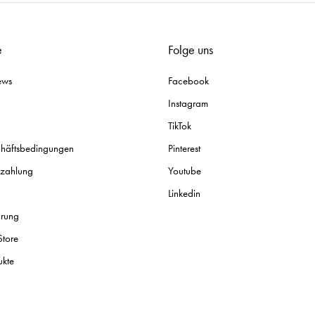
e
Folge uns
ews
Facebook
Instagram
TikTok
chäftsbedingungen
Pinterest
ezahlung
Youtube
Linkedin
ärung
Store
ukte