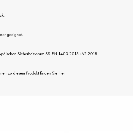
ck.
sser geeignet.
ropäischen Sicherheitsnorm SS-EN 1400.2013+A2.2018.
ionen zu diesem Produkt finden Sie
hier
.