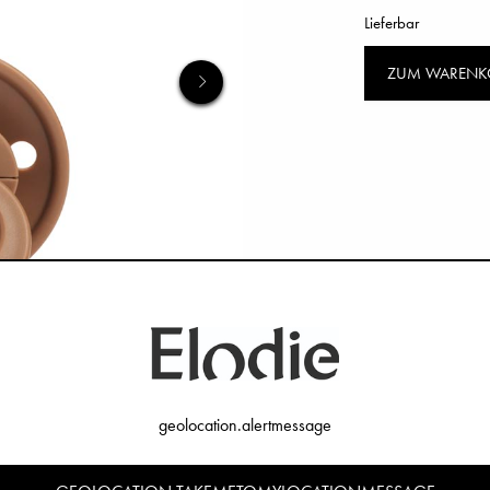
Lieferbar
ZUM WARENK
geolocation.alertmessage