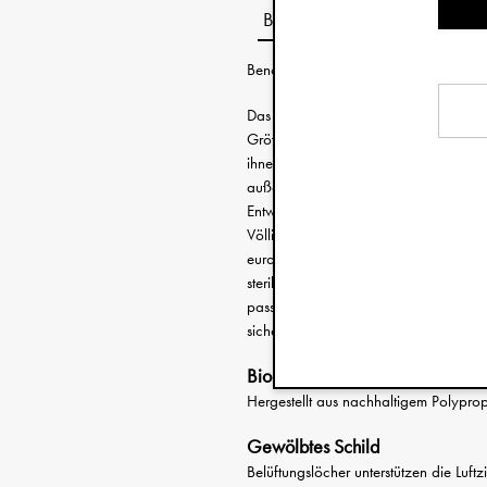
Beschreibung
Benötigen Sie Hilfe bei der Auswahl d
Das Schnullerpaket ist ein Doppelpack 
Größen Newborn und +3 Monate. Die 
ihnen einen retro-inspirierten Look, in 
außen gebogen und mit drei Lüftungslö
Entwickelt, um die empfindliche Hau
Völlig frei von schädlichen Substanz
europäischen Sicherheitsnorm DIN EN
sterilisieren. Eine vollständige Gebrau
passendes Schnullerband im Sortiment
sicherzustellen, dass der Schnuller imme
Bio-zirkuläres Material
Hergestellt aus nachhaltigem Polypro
Gewölbtes Schild
Belüftungslöcher unterstützen die Luft