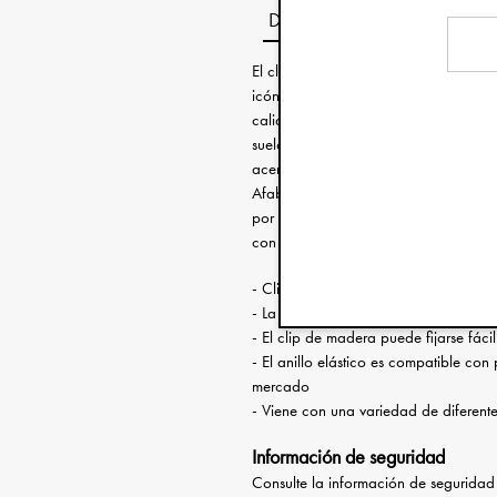
Descripción
El clip para chupete, un producto q
icónica. Es nuestro primer producto, e
calidad son esenciales para mantener
suelo y no se pierda. Estos clips para
acero inoxidable perdurable y están d
Afable o vanguardista, distendido o 
por lo que podrás elegir el que mejor 
con uno de nuestros chupetes a juego
- Clip para chupete decorado con de
- La hebilla de metal está hecha de a
- El clip de madera puede fijarse fáci
- El anillo elástico es compatible co
mercado
- Viene con una variedad de diferent
Información de seguridad
Consulte la información de segurida