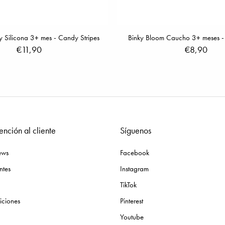
y Silicona 3+ mes - Candy Stripes
Binky Bloom Caucho 3+ meses - 
€11,90
€8,90
ención al cliente
Síguenos
ews
Facebook
ntes
Instagram
TikTok
iciones
Pinterest
Youtube