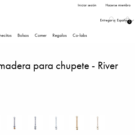
Iniciar sesión
Hacerse miembro
Entregar a:
España
0
hecitos
Bolsos
Comer
Regalos
Co-labs
 madera para chupete - River