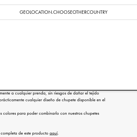
Especificación
GEOLOCATION.CHOOSEOTHERCOUNTRY
ue llevamos perfeccionando desde 2005, es nuestra pieza más
 inspiró la creación de la empresa. Nuestros clips de alta
 limpio el chupete de tu bebé, asegurando que no se caiga al
 chupetes de diseño exclusivo no tienen níquel, están hechos de
ecorados con los delicados detalles de nuestro logotipo.
elegante: ofrecemos una amplia gama de diseños para los clips,
de adapte a tu estilo. Para completar el look, combina el clip
.
talles de madera barnizada
cero inoxidable, no contiene níquel y es hipoalergénica
lmente a cualquier prenda, sin riesgos de dañar el tejido
n prácticamente cualquier diseño de chupete disponible en el
es colores para poder combinarlo con nuestros chupetes
d completa de este producto
aquí
.