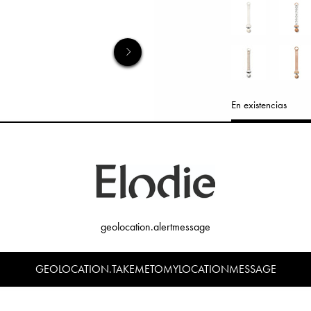
En existencias
AÑADIR AL C
geolocation.alertmessage
GEOLOCATION.TAKEMETOMYLOCATIONMESSAGE