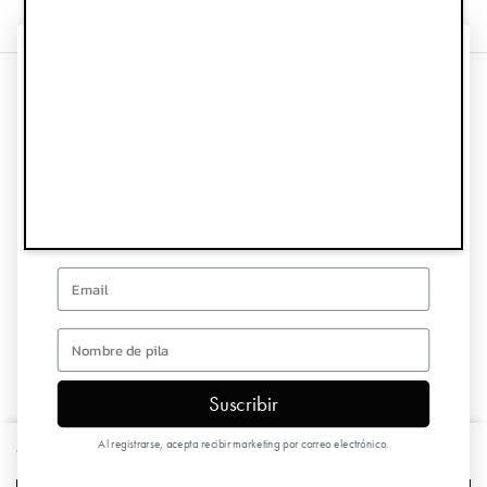
¡CONSIGUE UN 10%
DE DESCUENTO EN TU
Información
PRIMER PEDIDO!
Servicio de atención al cliente
Regístrate para recibir ofertas especiales y actualizaciones
Síguenos
Email
Hoja informativa
first name
Suscribir
Copyright © 2026 Elodie Details
Al registrarse, acepta recibir marketing por correo electrónico.
Clip de madera para chupete - Monkey Sunrise
€12,90