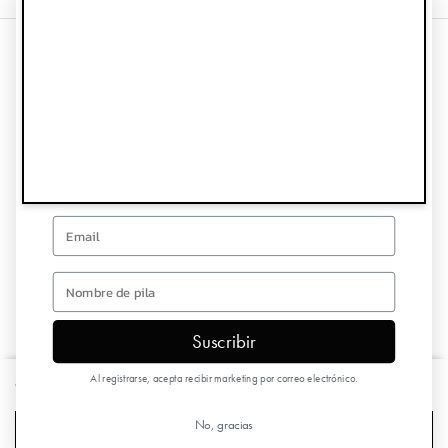
¡CONSIGUE UN 10%
DE DESCUENTO EN TU
Información
PRIMER PEDIDO!
Servicio de atención al cliente
Regístrate para recibir ofertas especiales y actualizaciones
Síguenos
Email
Hoja informativa
first name
Suscribir
Copyright © 2026 Elodie Details
Al registrarse, acepta recibir marketing por correo electrónico.
Clip de madera para chupete - Blushing Pink
€12,90
No, gracias
AÑADIR AL CARRO