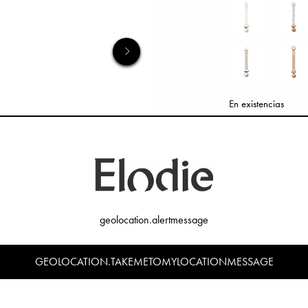
En existencias
AÑADIR AL C
geolocation.alertmessage
GEOLOCATION.TAKEMETOMYLOCATIONMESSAGE