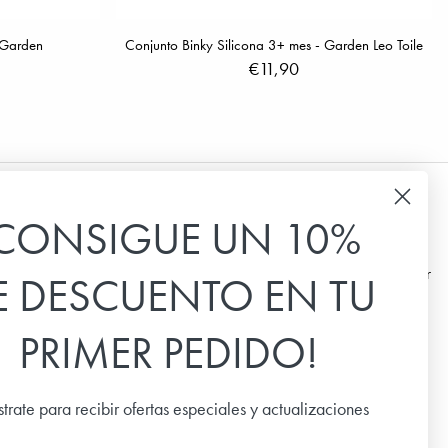
 Garden
Conjunto Binky Silicona 3+ mes - Garden Leo Toile
€11,90
CONSIGUE UN 10%
Hoja informativa
E DESCUENTO EN TU
Suscríbete a nuestro boletín de noticias para recibir
las últimas noticias, ofertas especiales e
inspiración.
PRIMER PEDIDO!
Email
strate para recibir ofertas especiales y actualizaciones