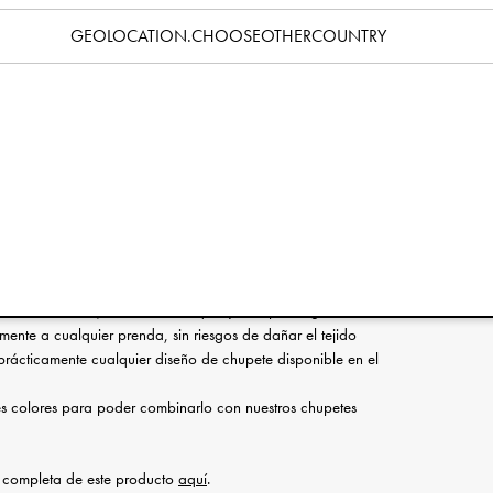
Especificación
GEOLOCATION.CHOOSEOTHERCOUNTRY
ue llevamos perfeccionando desde 2005, es nuestra pieza más
 inspiró la creación de la empresa. Nuestros clips de alta
 limpio el chupete de tu bebé, asegurando que no se caiga al
 chupetes de diseño exclusivo no tienen níquel, están hechos de
ecorados con los delicados detalles de nuestro logotipo.
elegante: ofrecemos una amplia gama de diseños para los clips,
de adapte a tu estilo. Para completar el look, combina el clip
.
talles de madera barnizada
cero inoxidable, no contiene níquel y es hipoalergénica
lmente a cualquier prenda, sin riesgos de dañar el tejido
n prácticamente cualquier diseño de chupete disponible en el
es colores para poder combinarlo con nuestros chupetes
d completa de este producto
aquí
.