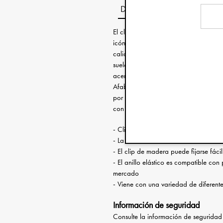
Descripción
El clip para chupete, un producto q
icónica. Es nuestro primer producto, e
calidad son esenciales para mantener
suelo y no se pierda. Estos clips para
acero inoxidable perdurable y están d
Afable o vanguardista, distendido o 
por lo que podrás elegir el que mejor 
con uno de nuestros chupetes a juego
- Clip para chupete decorado con de
- La hebilla de metal está hecha de a
- El clip de madera puede fijarse fáci
- El anillo elástico es compatible co
mercado
- Viene con una variedad de diferent
Información de seguridad
Consulte la información de segurida