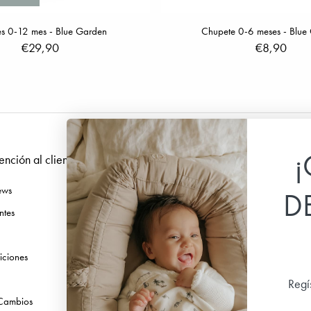
s 0-12 mes - Blue Garden
Chupete 0-6 meses - Blue
€29,90
€8,90
¡
ención al cliente
Síguenos
ews
Facebook
D
ntes
Instagram
TikTok
iciones
Pinterest
Youtube
Regí
 Cambios
Linkedin