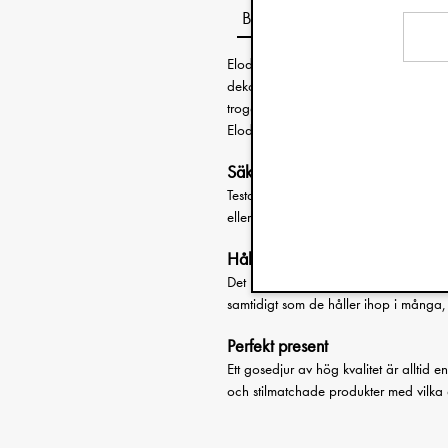
Beskrivning
Elodies ständigt växande familj av sm
dekorativa små detaljer. De är söta sm
trogen vän under många år och de är 
Elodies sortiment så att de kan bli pric
Säkerhetstestade mjukisdjur
Testade och godkända enligt EN-71 sä
eller andra potentiellt osäkra funktione
Hållbar kramvänlighet
Det högkvalitativa hantverket och n
samtidigt som de håller ihop i många
Perfekt present
Ett gosedjur av hög kvalitet är alltid 
och stilmatchade produkter med vilka 