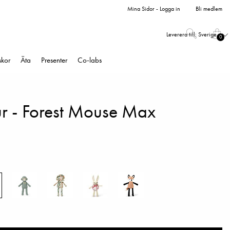
Mina Sidor - Logga in
Bli medlem
Leverera till:
Sverige
0
skor
Äta
Presenter
Co-labs
r - Forest Mouse Max