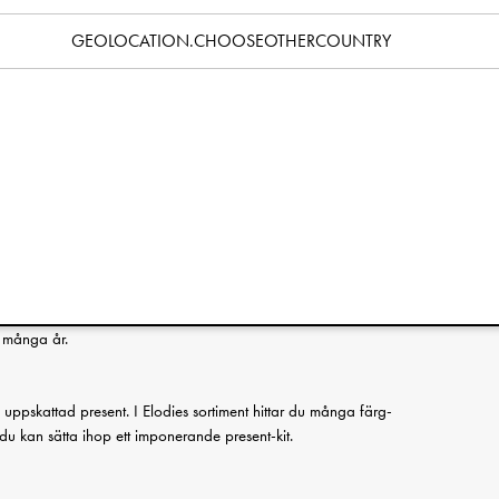
Specifikation
GEOLOCATION.CHOOSEOTHERCOUNTRY
å gosedjur är tillverkade med precisionshantverk och känsla för
å följeslagare med unika personligheter. Alla är redo att bli en
dessutom perfekt färgmatchade mot flera andra produkter i
ken över i på ditt utvalda present-kit.
kerhetsstandard. Dessa gosedjur har inga löstagbara delar
r.
oggrant bestämda fyllnadsmängden gör dem extra kramvänliga
, många år.
en uppskattad present. I Elodies sortiment hittar du många färg-
du kan sätta ihop ett imponerande present-kit.