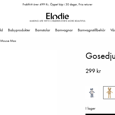
Fraktfritt över 499 Kr, Öppet köp i 30 dagar, Fria returer
dd
Babyprodukter
Barnstolar
Barnvagnar
Barnvagnstillbehör
Vä
st Mouse Max
Gosedju
299 kr
I lager