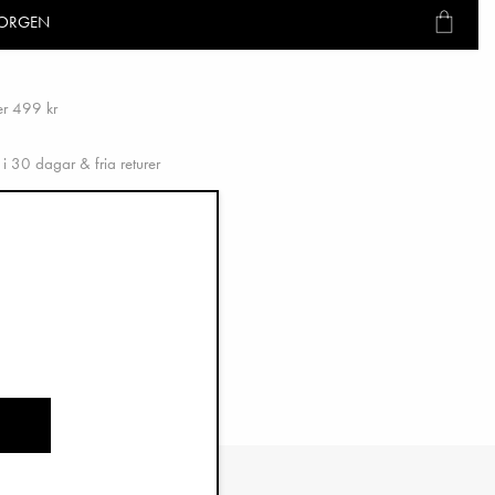
KORGEN
ver 499 kr
i 30 dagar & fria returer