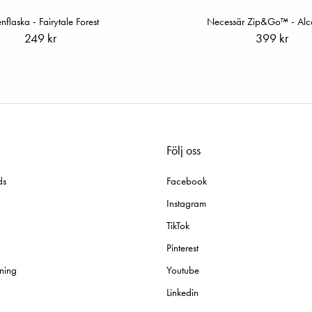
enflaska - Fairytale Forest
Necessär Zip&Go™ - Alc
249 kr
399 kr
Följ oss
ds
Facebook
Instagram
TikTok
Pinterest
ning
Youtube
Linkedin