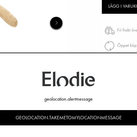
LÄGG I VARU
Fri frakt ö
Öppet köp 
geolocation.alertmessage
GEOLOCATION.TAKEMETOMYLOCATIONMESSAGE