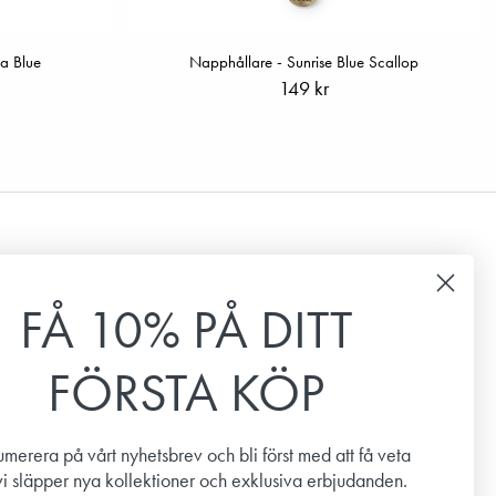
a Blue
Napphållare - Sunrise Blue Scallop
149 kr
Nyhetsbrev
FÅ 10% PÅ DITT
Prenumerera på vårt nyhetsbrev för att få de senaste
nyheterna, erbjudanden och inspiration.
FÖRSTA KÖP
Email
merera på vårt nyhetsbrev och bli först med att få veta
vi släpper nya kollektioner och exklusiva erbjudanden.
PRENUMERERA