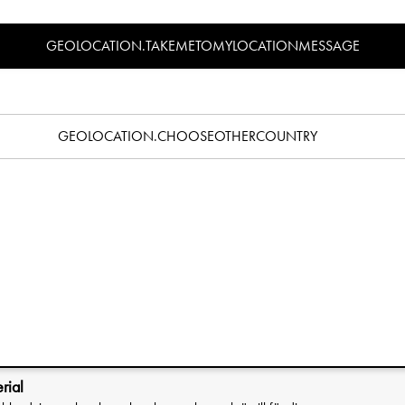
Specifikation
GEOLOCATION.TAKEMETOMYLOCATIONMESSAGE
napp? Läs vår nappguide
här
.
 Hållbart tillverkade i plantbaserat material.
el kommer nu äntligen tillverkade på ett mer hållbart sätt.
GEOLOCATION.CHOOSEOTHERCOUNTRY
itionell polypropylen-plast har vi fått fram ett material med en
 och vacker. Bambu är mycket snabbväxande och ständigt
 dig att minska användningen av plast, göra hållbara val, och
siska ring-designen ger napparna en retro-inspirerad look som
erfekt matchande napphållare i vårt sortiment, som ser till att
vägar.
l som förhindrar hudirritation, och de är lämpliga från 3
rial