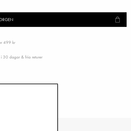
KORGEN
ver 499 kr
i 30 dagar & fria returer