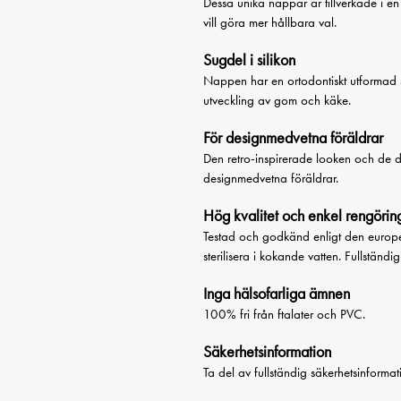
Dessa unika nappar är tillverkade i e
vill göra mer hållbara val.
Sugdel i silikon
Nappen har en ortodontiskt utformad su
utveckling av gom och käke.
För designmedvetna föräldrar
Den retro-inspirerade looken och de di
designmedvetna föräldrar.
Hög kvalitet och enkel rengörin
Testad och godkänd enligt den europe
sterilisera i kokande vatten. Fullständi
Inga hälsofarliga ämnen
100% fri från ftalater och PVC.
Säkerhetsinformation
Ta del av fullständig säkerhetsinform