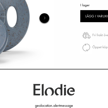
I lager
LÄGG I VARU
Fri frakt ö
Öppet köp 
geolocation.alertmessage