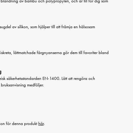
n blandning av bambu och polypropylen, och är till för dig som
gdel av silikon, som hjälper till att främja en hälsosam
skreta, lättmatchade färgnyanserna gör dem till favoriter bland
g
isk säkerhetsstandarden EN-1400. Lätt att rengöra och
g bruksanvisning medföljer.
ation för denna produkt
här
.