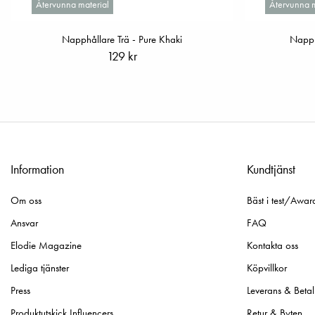
Återvunna material
Återvunna m
Napphållare Trä - Pure Khaki
Napph
129 kr
Information
Kundtjänst
Om oss
Bäst i test/Awar
Ansvar
FAQ
Elodie Magazine
Kontakta oss
Lediga tjänster
Köpvillkor
Press
Leverans & Betal
Produktutskick Influencers
Retur & Byten