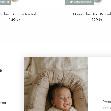
aterial
Återvunna material
ållare - Garden Leo Toile
Napphållare Trä - Bermud
149 kr
129 kr
Följ oss
ds
Facebook
Instagram
TikTok
Pinterest
Prenu
ning
Youtube
när 
Linkedin