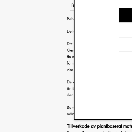
Beskrivning
Behöver du hjälp med att välja rätt 
Detta är den nya generationens nappar!
Ditt barn kanske mest uppskattade ägod
Genom att blanda bambufibrer med trad
fin matt yta som både känns naturlig
förnyelsebart material som kan hjälpa
visa nästa generation rätt väg framåt.
De vackra färgnyanserna och den klas
är lätta att kombinera. Du hittar även p
den fina nappen inte kommer på villo
Bambunappen har dubbla ventilationshå
månader och uppåt i storlek.
Tillverkade av plantbaserat mate