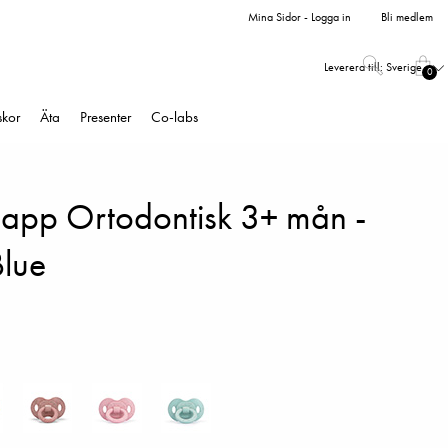
Mina Sidor - Logga in
Bli medlem
Leverera till:
Sverige
0
skor
Äta
Presenter
Co-labs
pp Ortodontisk 3+ mån -
Blue