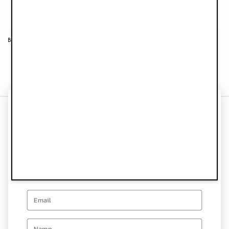
Binky Bloom Silikon 3+ mån - Vanilla White
Binky Bundle Silikon 3+ m - Pure Khaki
89 kr
119 kr
FÅ 10% PÅ DITT
Information
FÖRSTA KÖP
Kundtjänst
Prenumerera på vårt nyhetsbrev och bli först med att få veta
när vi släpper nya kollektioner och exklusiva erbjudanden.
Följ oss
Email
Nyhetsbrev
first name