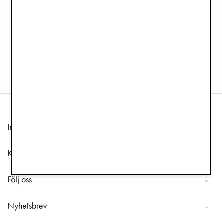
Napp 3+ månader - Pastel Braids
Bucket Hat - Pastel Braids
45 kr
150 kr
89 kr
299 kr
Information
Kundtjänst
Följ oss
Nyhetsbrev