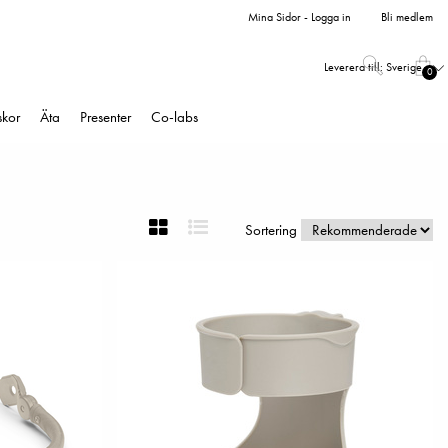
Mina Sidor - Logga in
Bli medlem
Leverera till:
Sverige
0
skor
Äta
Presenter
Co-labs
Sortering