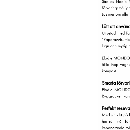
Stroller. Elod
förvaringsmöjligh
Läs mer om alla 
Lätt att använ
Utrustad med fäl
”Paparazzisuffle
lugn och mysig m
Elodie MONDO St
fälla ihop vagne
kompakt.
Smarta förvar
Elodie MONDO S
Ryggsäcken kan f
Perfekt resev
Med sin vikt på 
har rätt mått f
imponerande robu