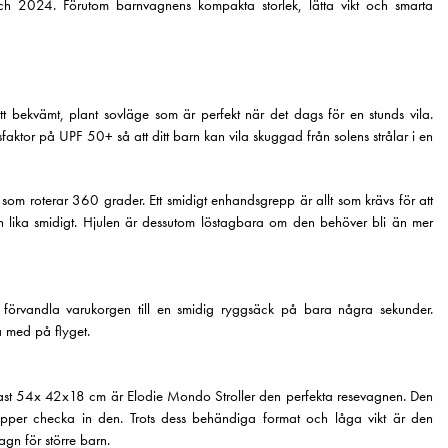
h 2024. Förutom barnvagnens kompakta storlek, lätta vikt och smarta
tt bekvämt, plant sovläge som är perfekt när det dags för en stunds vila.
faktor på UPF 50+ så att ditt barn kan vila skuggad från solens strålar i en
 roterar 360 grader. Ett smidigt enhandsgrepp är allt som krävs för att
gen lika smidigt. Hjulen är dessutom löstagbara om den behöver bli än mer
förvandla varukorgen till en smidig ryggsäck på bara några sekunder.
 med på flyget.
endast 54x 42x18 cm är Elodie Mondo Stroller den perfekta resevagnen. Den
lipper checka in den. Trots dess behändiga format och låga vikt är den
agn för större barn.