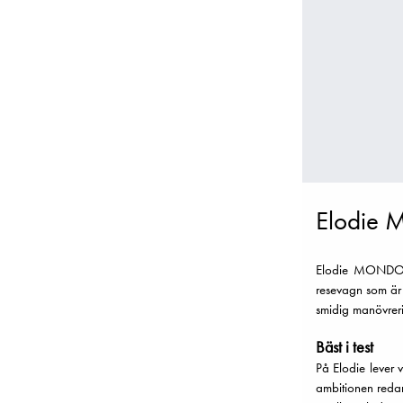
Elodie M
Elodie MONDO St
resevagn som är 
smidig manövreri
Bäst i test
På Elodie lever v
ambitionen reda