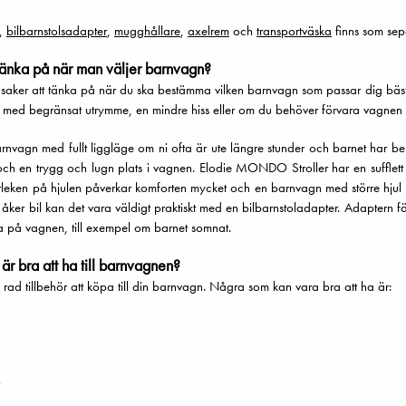
,
bilbarnstolsadapter
,
mugghållare
,
axelrem
och
transportväska
finns som sep
änka på när man väljer barnvagn?
saker att tänka på när du ska bestämma vilken barnvagn som passar dig bäst
l med begränsat utrymme, en mindre hiss eller om du behöver förvara vagnen
rnvagn med fullt liggläge om ni ofta är ute längre stunder och barnet har beho
h en trygg och lugn plats i vagnen. Elodie MONDO Stroller har en sufflett s
torleken på hjulen påverkar komforten mycket och en barnvagn med större hjul 
 åker bil kan det vara väldigt praktiskt med en bilbarnstoladapter. Adaptern fä
ta på vagnen, till exempel om barnet somnat.
 är bra att ha till barnvagnen?
 rad tillbehör att köpa till din barnvagn. Några som kan vara bra att ha är: