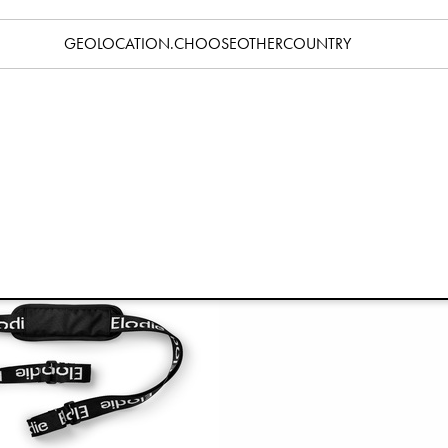
GEOLOCATION.CHOOSEOTHERCOUNTRY
Transportväska - Black
Mondo Stroller Bilbarnstol
229 kr
499 kr