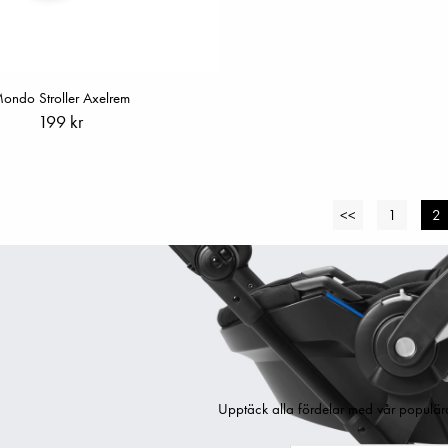
ondo Stroller Axelrem
199 kr
<<
1
2
Upptäck alla fördelar med vår populär