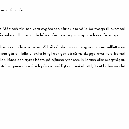
arata tillbehör.
. Mått och vikt kan vara avgörande när du ska välja barnvagn till exempel
 inomhus, eller om du behöver bära barnvagnen upp och ner för trappor.
v av att vila eller sova. Vid vila är det bra om vagnen har en sufflett som
om går att fälla ut extra långt och ger på så vis skugga över hela barnet
kan köras och styras bättre på ojämna ytor som kullersten eller skogsvägar.
sts i vagnens chassi och gör det smidigt och enkelt att lyfta ut babyskyddet