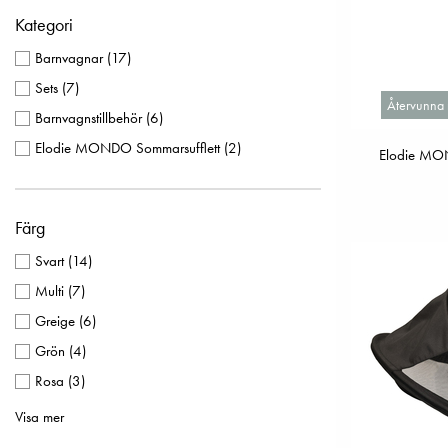
Kategori
Barnvagnar
(
17
)
Sets
(
7
)
Återvunna 
Barnvagnstillbehör
(
6
)
Elodie MONDO Sommarsufflett
(
2
)
Elodie MON
Färg
Svart
(
14
)
Multi
(
7
)
Greige
(
6
)
Grön
(
4
)
Rosa
(
3
)
Vit
(
3
)
Visa mer
Beige
(
2
)