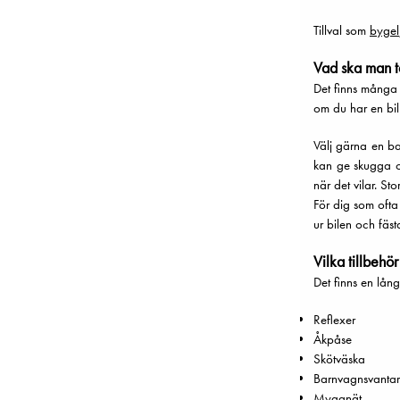
Tillval som
bygel
Vad ska man t
Det finns många 
om du har en bi
Välj gärna en ba
kan ge skugga oc
när det vilar. S
För dig som ofta
ur bilen och fäs
Vilka tillbehör
Det finns en lång
Reflexer
Åkpåse
Skötväska
Barnvagnsvantar
Myggnät