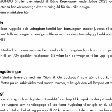
ie MONDO Stroller blev utsedd till Bästa Resevagnen under både 2023 oc
eter så har vår resevagn även vunnit guld för sin unika design.
våra utmärkelser
här
.
da
lbart ryggstöd och utdragbart fotstöd kan barnvagnen snabbt justeras till e
tten” fälls ner längre än vanliga suffletter och har dessutom inbyggd solskydds
iljö.
roller kan manövreras med en hand och har tystgående och vridbara hjul som
n till ett IATA-godkänt reseformat. Självklart kan barnvagnen fällas upp i
ingslösningar
troller levereras med vår ”
Stow & Go Backpack
” som gör att du kan 
ästas på en kabinväska med smarta remmar, vilket gör den väl lämpad att ta
agn
bara 6,7 kg och möjligheten att snabbt fälla ihop till kompakt storlek på 
ör att fungera som handbagage på de flesta flygbolag vilket gör att du s
st och tål en belastning på upp till 22 kg vilket gör att den även är en bra v