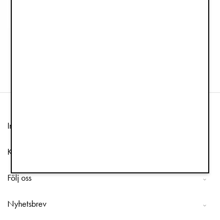
Vintermössa - Blue Garden
249 kr
Information
Kundtjänst
Följ oss
Nyhetsbrev