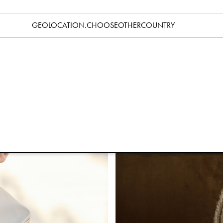
GEOLOCATION.CHOOSEOTHERCOUNTRY
Produkt Guide – Åkpåsar
Att välja rätt åkpåse eller overall kan