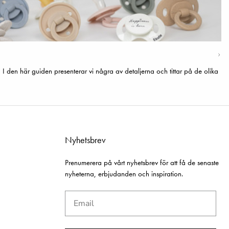
? I den här guiden presenterar vi några av detaljerna och tittar på de olika
Nyhetsbrev
FÅ 10% PÅ DIT
Prenumerera på vårt nyhetsbrev för att få de senaste
nyheterna, erbjudanden och inspiration.
FÖRSTA KÖP
Email
Prenumerera på vårt nyhetsbrev och bli först med at