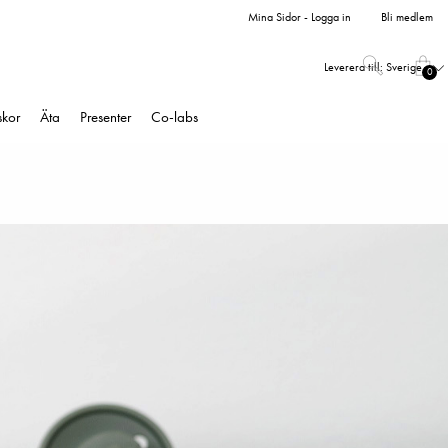
Mina Sidor - Logga in
Bli medlem
Leverera till:
Sverige
0
skor
Äta
Presenter
Co-labs