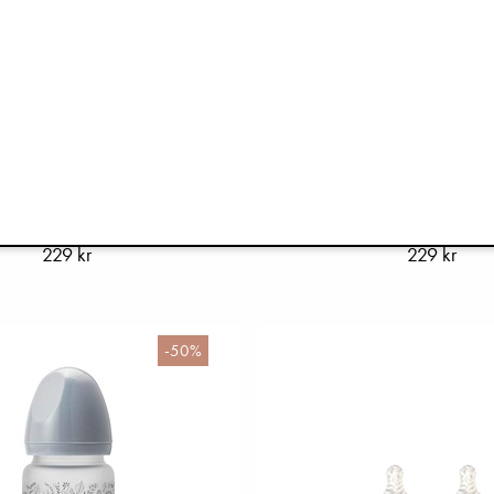
aska i Glas - Mineral Green
Nappflaska i Glas - Vanil
229 kr
229 kr
-50%