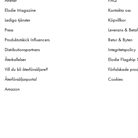
Ansvar
FAQ
Elodie Magazine
Kontakta oss
Lediga tjänster
Köpvillkor
Press
Leverans & Betal
Produktutskick Influencers
Retur & Byten
Distributionspartners
Integritetspolicy
Återkallelser
Elodie Flagship 
Vill du bli återförsäljare?
Förfalskade prod
Återförsäljarportal
Cookies
Amazon