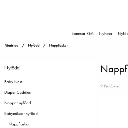
Sommar-REA
Nyheter
Nyfö
Startsida
Nyfödd
Nappflaskor
Nappf
Nyfödd
Baby Nest
9 Produkter
Diaper Caddies
Nappar nyfödd
Babymössor nyfödd
Nappflaskor