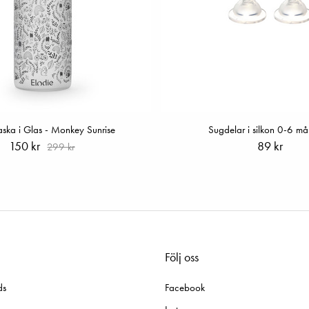
ska i Glas - Monkey Sunrise
Sugdelar i silkon 0-6 m
150 kr
89 kr
299 kr
Följ oss
ds
Facebook