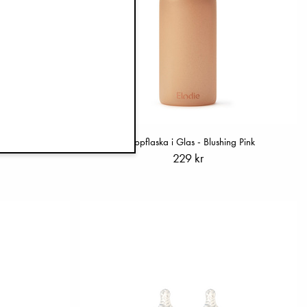
la White
Nappflaska i Glas - Blushing Pink
229 kr