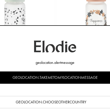
ska i Glas - Dalmatian Dots
Nappflaska i Glas - Blue
299 kr
299 kr
geolocation.alertmessage
GEOLOCATION.TAKEMETOMYLOCATIONMESSAGE
GEOLOCATION.CHOOSEOTHERCOUNTRY