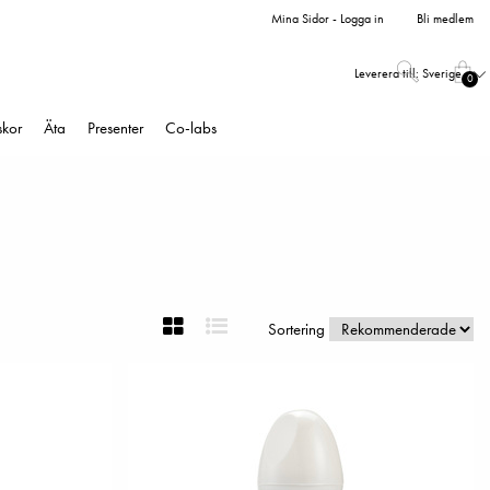
Mina Sidor - Logga in
Bli medlem
Leverera till:
Sverige
0
skor
Äta
Presenter
Co-labs
Sortering