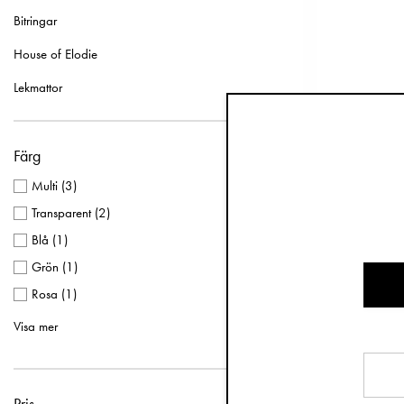
Bitringar
House of Elodie
Lekmattor
Färg
Multi
(
3
)
Nappfla
Transparent
(
2
)
Blå
(
1
)
Grön
(
1
)
Rosa
(
1
)
Vit
(
1
)
Visa mer
Pris