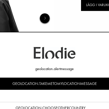
LÄGG I VARU
geolocation.alertmessage
GEOLOCATION.TAKEMETOMYLOCATIONMESSAGE
GEOLOCATION.CHOOSEOTHERCOUNTRY