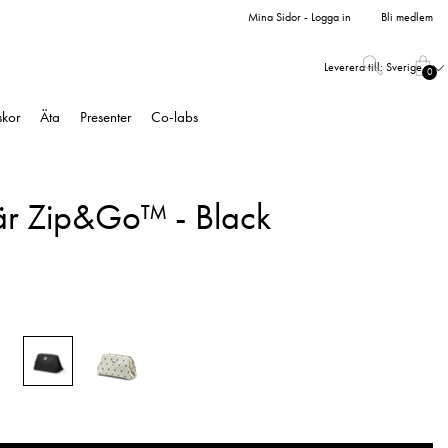
Mina Sidor - Logga in
Bli medlem
Leverera till:
Sverige
0
skor
Äta
Presenter
Co-labs
r Zip&Go™ - Black