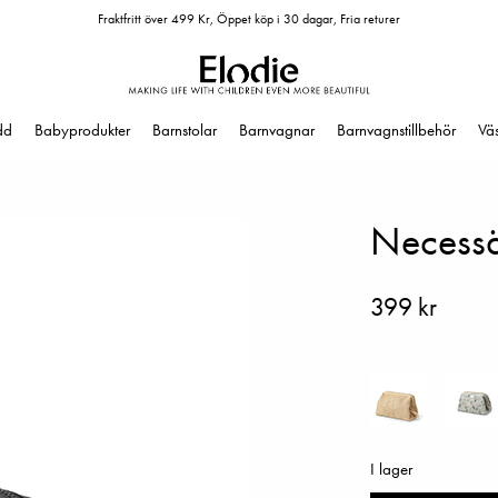
Fraktfritt över 499 Kr, Öppet köp i 30 dagar, Fria returer
dd
Babyprodukter
Barnstolar
Barnvagnar
Barnvagnstillbehör
Vä
Necessä
399 kr
I lager