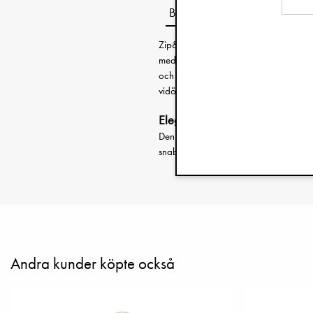
Beskrivning
Zip&Go™ gör vardagen smidigare för
med allt som behövs för ett byte, när 
och lägger den i väskan eller vagnen
vidöppen gör blöjbyten i farten enkla
Elegant design, maximal funktio
Den smarta metallbågen håller necessä
snabba händer. En genomtänkt detalj s
Andra kunder köpte också