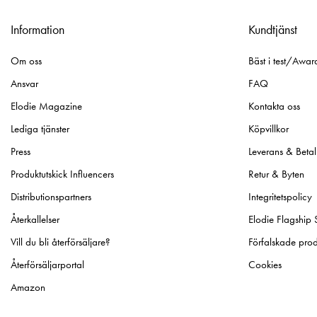
Information
Kundtjänst
Om oss
Bäst i test/Awar
Ansvar
FAQ
Elodie Magazine
Kontakta oss
Lediga tjänster
Köpvillkor
Press
Leverans & Betal
Produktutskick Influencers
Retur & Byten
Distributionspartners
Integritetspolicy
Återkallelser
Elodie Flagship 
Vill du bli återförsäljare?
Förfalskade prod
Återförsäljarportal
Cookies
Amazon