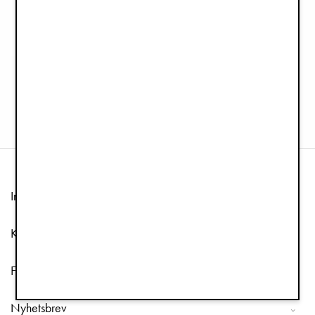
Ryggsäck Backpack MINI - Hazy Jade
499 kr
Information
Kundtjänst
Följ oss
Nyhetsbrev