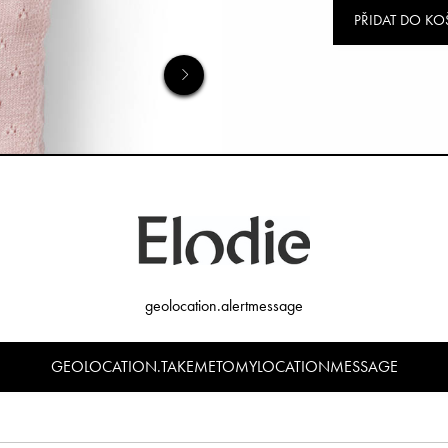
PŘIDAT DO KO
geolocation.alertmessage
GEOLOCATION.TAKEMETOMYLOCATIONMESSAGE