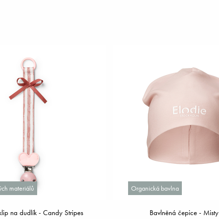
ch materiálů
Organická bavlna
lip na dudlík - Candy Stripes
Bavlněná čepice - Misty