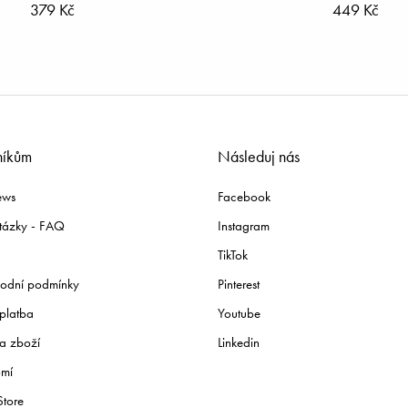
379 Kč
449 Kč
níkům
Následuj nás
ews
Facebook
tázky - FAQ
Instagram
TikTok
odní podmínky
Pinterest
platba
Youtube
a zboží
Linkedin
omí
Store