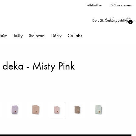
Přihlásit se
Stát se členem
Doručit:
Česká republika
0
árkům
Tašky
Stolování
Dárky
Co-labs
e deka - Misty Pink