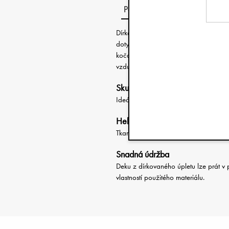
Popis
Dírkovaný úplet, který zdobí tuto dek
dotykem kašmíru. Deka má ideální veli
kočárku, k mazlení v postýlce nebo k
vzdušného. Lze ji prát opakovaně v pr
Skutečně univerzální deka
Ideální pro celoroční použití ve venkov
Heboučká na dotek
Tkanina se vzhledem kašmíru je příjem
Snadná údržba
Deku z dírkovaného úpletu lze prát v
vlastností použitého materiálu.