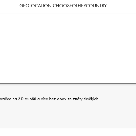
Specifikace
GEOLOCATION.CHOOSEOTHERCOUNTRY
u, vytváří půvabný krajkový vzhled a dodává pocit pohodlí s
kost na zachumlání drobného tělíčka a lze ji používat v
dykoli potřebujete něco hřejivého, ale zároveň hebkého a
ačce bez obav ze ztráty skvělých vlastností použitého materiálu.
ním i vnitřním prostředí.
ná k citlivé dětské pokožce.
 pračce na 30 stupňů a více bez obav ze ztráty skvělých