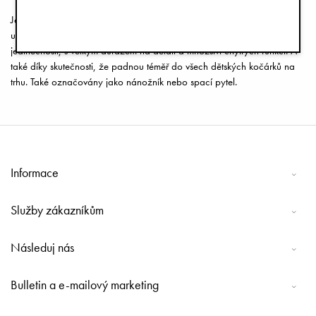
Jezděte stylově! Fusaky do kočárků jsou jedním z našich nejvíce
uznávaných a oceňovaných produktů. Zejména kvůli jejich stylové
jedinečnosti, s velkým důrazem na detail a množství chytrých funkcí. A
také díky skutečnosti, že padnou téměř do všech dětských kočárků na
trhu. Také označovány jako nánožník nebo spací pytel.
Informace
Služby zákazníkům
Následuj nás
Bulletin a e-mailový marketing