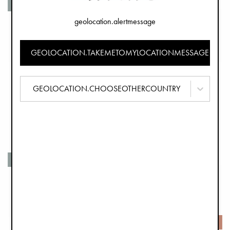
Recyklovaných materiálů
Recyklovaných materiálů
geolocation.alertmessage
Fusak - Fairytale Forest
Fusak - Pimpernel
3 790 Kč
3 790 Kč
GEOLOCATION.TAKEMETOMYLOCATIONMESSAGE
GEOLOCATION.CHOOSEOTHERCOUNTRY
Veganské kůže
Recyklovaných materiálů
Fusak - Aviator Black
Fusak - Hazy Jade
4 190 Kč
4 190 Kč
-50%