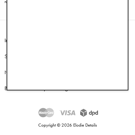
na kočárek vám zaručí, že vás už déšť nikdy nepřekvapí bez ochrany.
Informace
Služby zákazníkům
Následuj nás
Bulletin a e-mailový marketing
Copyright © 2026 Elodie Details