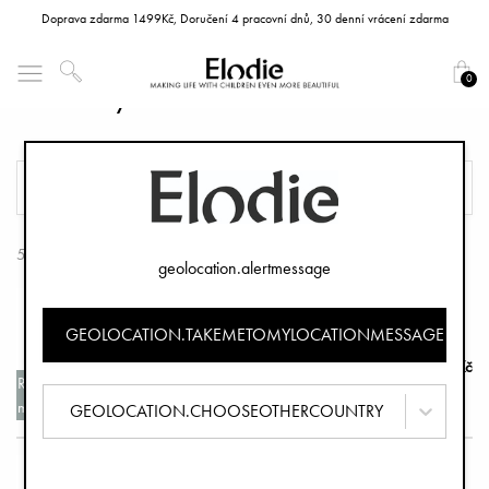
Doprava zdarma 1499Kč, Doručení 4 pracovní dnů, 30 denní vrácení zdarma
0
Pláštěnky na kočárek
FILTR
TŘÍDIT
5 Produkty
geolocation.alertmessage
GEOLOCATION.TAKEMETOMYLOCATIONMESSAGE
Pláštěnka na kočárek - Tender Taupe
940 Kč
Recyklovaných
materiálů
GEOLOCATION.CHOOSEOTHERCOUNTRY