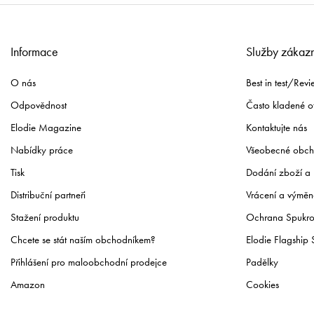
Informace
Služby zákaz
O nás
Best in test/Revi
Odpovědnost
Často kladené o
Elodie Magazine
Kontaktujte nás
Nabídky práce
Všeobecné obch
Tisk
Dodání zboží a 
Distribuční partneři
Vrácení a výměn
Stažení produktu
Ochrana Spukr
Chcete se stát naším obchodníkem?
Elodie Flagship 
Přihlášení pro maloobchodní prodejce
Padělky
Amazon
Cookies