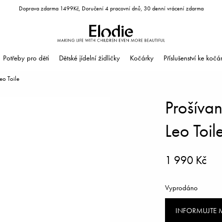
Doprava zdarma 1499Kč, Doručení 4 pracovní dnů, 30 denní vrácení zdarma
Potřeby pro děti
Dětské jídelní židličky
Kočárky
Příslušenství ke koč
eo Toile
Prošíva
Leo Toil
1 990 Kč
Vyprodáno
INFORMUJTE 