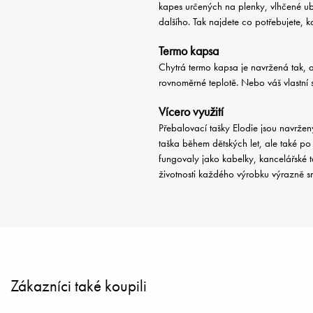
kapes určených na plenky, vlhčené ubr
dalšího. Tak najdete co potřebujete, k
Termo kapsa
Chytrá termo kapsa je navržená tak, a
rovnoměrné teplotě. Nebo váš vlastní 
Vícero využití
Přebalovací tašky Elodie jsou navrže
taška během dětských let, ale také po
fungovaly jako kabelky, kancelářské t
životnosti každého výrobku výrazně sn
Zákazníci také koupili