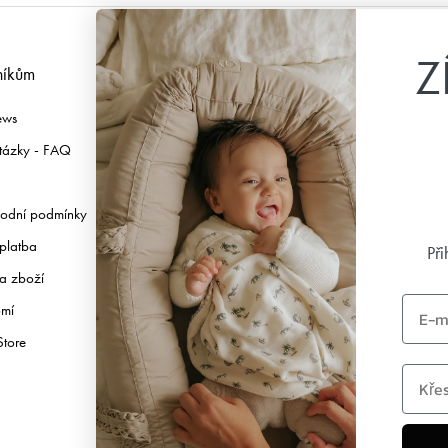
Z
níkům
Následuj nás
ews
Facebook
tázky - FAQ
Instagram
TikTok
odní podmínky
Pinterest
platba
Youtube
Při
a zboží
Linkedin
Email
omí
Store
first 