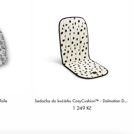
Toile
Sedačka do kočárku CosyCushion™ - Dalmatian Dots Grande
1 249 Kč