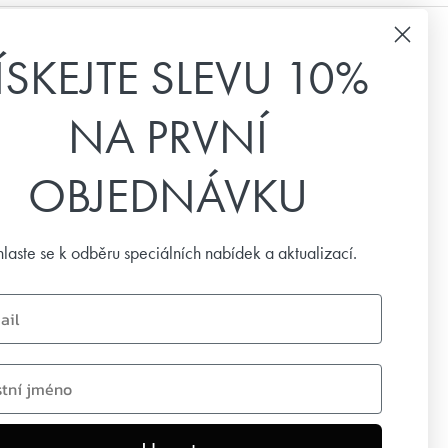
ÍSKEJTE SLEVU 10%
Bulletin a e-mailový marketing
NA PRVNÍ
Přihlaste se k odběru našeho zpravodaje a
dostávejte čerstvé novinky, speciální nabídky a
inspiraci.
OBJEDNÁVKU
Email
hlaste se k odběru speciálních nabídek a aktualizací.
UPSAT
name