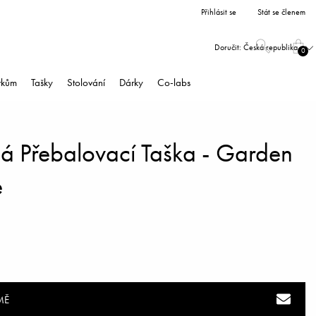
Přihlásit se
Stát se členem
Doručit:
Česká republika
0
árkům
Tašky
Stolování
Dárky
Co-labs
ná Přebalovací Taška - Garden
e
MĚ