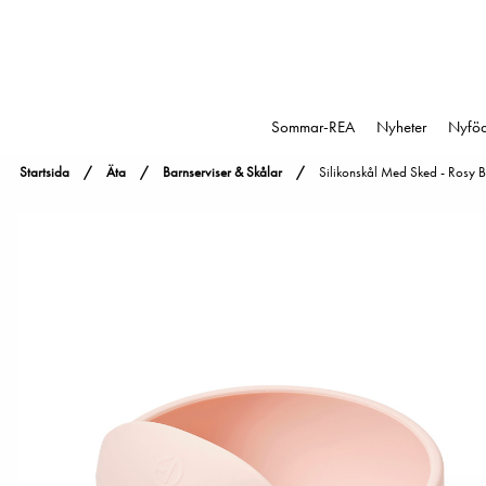
Sommar-REA
Nyheter
Nyfö
Startsida
Äta
Barnserviser & Skålar
Silikonskål Med Sked - Rosy 