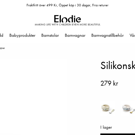
Fraktfritt över 499 Kr, Öppet köp i 30 dagar, Fria returer
dd
Babyprodukter
Barnstolar
Barnvagnar
Barnvagnstillbehör
Vä
Bow
Silikon
279 kr
I lager