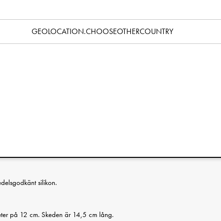
Specifikation
GEOLOCATION.CHOOSEOTHERCOUNTRY
n är tillverkad av livsmedelsgodkänt silikon som är 100% fritt
ngsätare. Du kan värma mat i micron direkt i skålen och
pelar ingen roll hur många gånger skålen bankas, tappas eller till
drig att spricka, krossas eller bli kantstött. Skeden är mjukt
p, och den speciella formen på skålens sidor hjälper ditt barn
en. En smart suganordning på skålens undersida fäster fast den
digt på plats under måltiden. Tål uppvärmning i micro samt
 fästa fast den med vakuum på släta bordsytor, vilket gör att
på golvet.
edelsgodkänt silikon.
eter på 12 cm. Skeden är 14,5 cm lång.