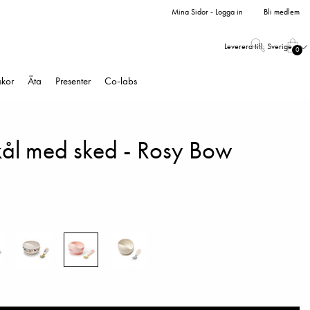
Mina Sidor - Logga in
Bli medlem
Leverera till:
Sverige
0
skor
Äta
Presenter
Co-labs
skål med sked - Rosy Bow