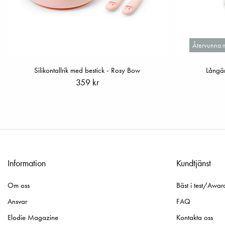
Återvunna m
Silikontallrik med bestick - Rosy Bow
Långä
359 kr
Information
Kundtjänst
Om oss
Bäst i test/Awar
Ansvar
FAQ
Elodie Magazine
Kontakta oss