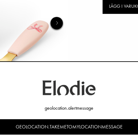
LÄGG I VARU
geolocation.alertmessage
GEOLOCATION.TAKEMETOMYLOCATIONMESSAGE