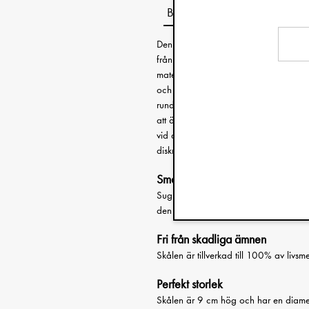
Beskrivning
Denna vackra och hållbara skål för bar
från BPA och perfekt för små förstagå
materialet är extremt slagtåligt. Det s
och med kastas i marken, den kommer al
rundad för att ge små händer bra grep
att äta själv genom att skopa upp mat
vid alla släta ytor och håller den sta
diskmaskinstvätt.
Smart vakuumring
Sugringen under skålen används för att
den står kvar och mindre mat hamnar 
Fri från skadliga ämnen
Skålen är tillverkad till 100% av livsm
Perfekt storlek
Skålen är 9 cm hög och har en diam