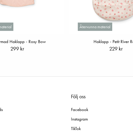
aterial
Återvunna material
rmad Haklapp - Rosy Bow
Haklapp - Petit River 
299 kr
229 kr
Följ oss
ds
Facebook
Instagram
TikTok