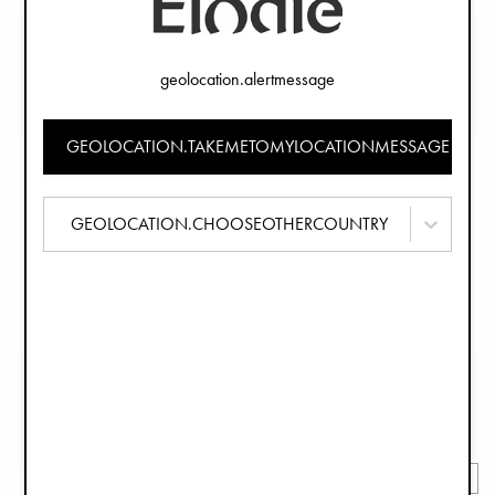
Vattenflaska - Learn & Grow
Lunch & Snack Box - Learn & Grow
249 kr
199 kr
geolocation.alertmessage
GEOLOCATION.TAKEMETOMYLOCATIONMESSAGE
GEOLOCATION.CHOOSEOTHERCOUNTRY
Silikontallrik med bestick - Rosy Bow
Haklapp - Powder Pink
359 kr
229 kr
Nyhet
Nyhet