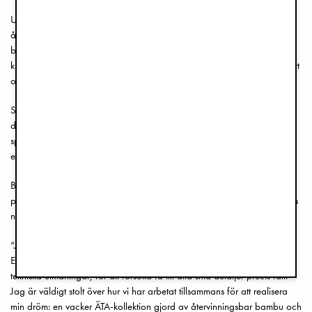
Upptäck vårt ÄTA-sortiment, med dukning för barn i vackra färger och
återvinningsbart material. ÄTA-sortimentet inkluderar ett bestickset för
barn, en matningssked och en servettring i handpolerad metall –tidlösa
klassiker som kan ärvas och återanvändas i generationer. Enkelt, vackert
och hållbart.
Sortimentet har en look där vintage möter modernt, med underbara
detaljer. Tallrikarna, servetterna och besticken passar lika bra vid
speciella tillfällen som för användning varje dag – och ger det lilla
extra till dukningen.
Besticksetet, matningsskeden och servettringen i metall är perfekta som
presenter till någon du älskar, då de passar bra för att gravera barnets
namn eller födelsedatum på.
“Jag har länge drömt om att skapa en kollektion med äta-redskap för
Elodie. Det har varit en lång och spännande resa full av kreativa och
tekniska utmaningar, för att försöka få till alla små detaljer precis rätt.
Jag är väldigt stolt över hur vi har arbetat tillsammans för att realisera
min dröm: en vacker ÄTA-kollektion gjord av återvinningsbar bambu och