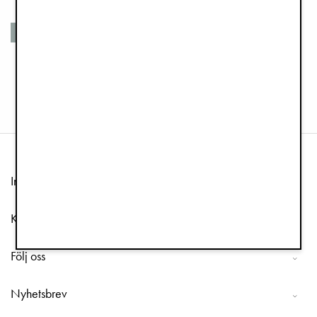
Återvunna material
Åkpåse - Pilot Black
Vantar 1-3 år - Tidemark Drops
1 499 kr
175 kr
349 kr
Information
Kundtjänst
Följ oss
Nyhetsbrev