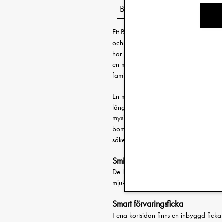
Beskrivning
Ett Baby Nest med handtag är den per
och familjen. Den hjälper dig att smidi
har din bebis nära och under uppsyn.
en mjuk och trygg plats för bebisen at
familj.
En mjuk och skön skummadrass ovanpå 
långa handtagen detta Baby Nest perfek
mysig och bekant miljö, oavsett var n
bomull som tål maskintvätt. Produkten
säkerhetsstandarderna för babyliftar.
Smidigare lyft
De långa bärhandtagen och den låga vi
mjukt och försiktigt, utan onödiga skak
Smart förvaringsficka
I ena kortsidan finns en inbyggd fick