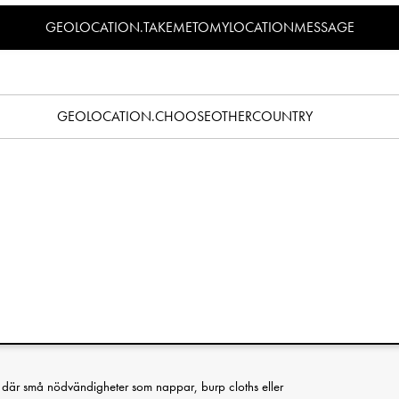
Specifikation
GEOLOCATION.TAKEMETOMYLOCATIONMESSAGE
fekta produkten för att skapa mer mystid mellan den nyfödda
gt och lätt röra dig från rum till rum samtidigt som du hela tiden
 Materialvalen och utformningen av Elodies Baby Nest skapar
t vila på såväl hemma som vid resor eller besök hos vänner eller
GEOLOCATION.CHOOSEOTHERCOUNTRY
en lätt men stadig bottenplatta gör tillsammans med de extra
t för att säkerställa trygga förflyttningar och ger din bebis en
i befinner er. Elodies Baby Nest har ett överdrag av 100% mjuk
 är testad enligt EN 1466:2023, och uppfyller de europeiska
kten gör det möjligt att lyfta och bära runt en sovande bebis
ningar eller ryck.
a där små nödvändigheter som nappar, burp cloths eller