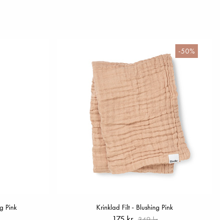
-50%
g Pink
Krinklad Filt - Blushing Pink
175 kr
349 kr