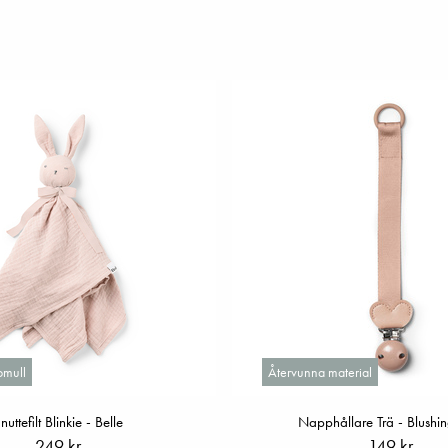
omull
Återvunna material
nuttefilt Blinkie - Belle
Napphållare Trä - Blushin
249 kr
149 kr