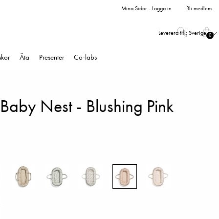
Mina Sidor - Logga in
Bli medlem
Leverera till:
Sverige
0
skor
Äta
Presenter
Co-labs
Baby Nest - Blushing Pink