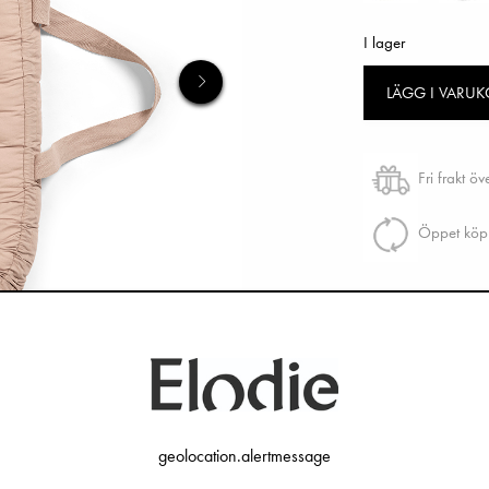
I lager
LÄGG I VARU
Fri frakt ö
Öppet köp 
geolocation.alertmessage