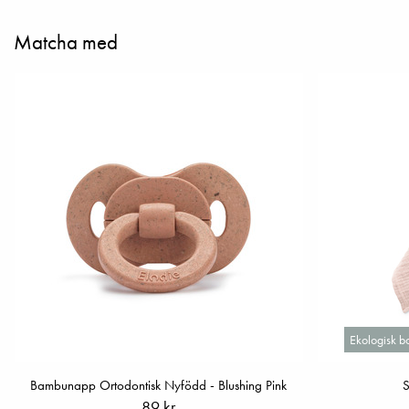
Matcha med
Ekologisk b
Bambunapp Ortodontisk Nyfödd - Blushing Pink
S
89 kr