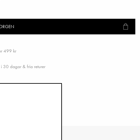
KORGEN
ver 499 kr
i 30 dagar & fria returer