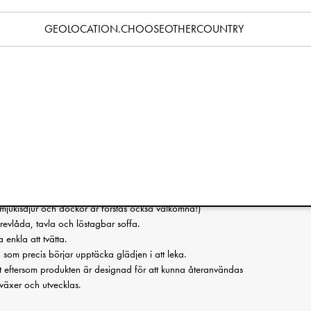
Specifikation
GEOLOCATION.CHOOSEOTHERCOUNTRY
ste kombineras med
House of Elodie - Babygym
.
kten designad för att återanvändas genom att den kan fylla tre
ym, leksakshus och klädställning. Denna unika mångfunktionella
ka din konsumtion samtidigt som du ser till att ditt barn har allt
je. Det blir ett hem för barnets Elodie-gosedjur eller andra
med
House of Elodie - Babygym
får barnet ett mysigt hus som
mjukisdjur och dockor är förstås också välkomna!)
revlåda, tavla och löstagbar soffa.
enkla att tvätta.
som precis börjar upptäcka glädjen i att leka.
et eftersom produkten är designad för att kunna återanvändas
 växer och utvecklas.