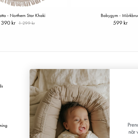
tta - Northern Star Khaki
Babygym - Mörkbru
390 kr
599 kr
1 299 kr
Följ oss
ds
Facebook
Instagram
TikTok
Pinterest
Prenu
ning
Youtube
när 
Linkedin