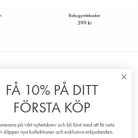
n
Babygymleksaker
399 kr
Nyhetsbrev
FÅ 10% PÅ DITT
Prenumerera på vårt nyhetsbrev för att få de senaste
nyheterna, erbjudanden och inspiration.
FÖRSTA KÖP
Email
merera på vårt nyhetsbrev och bli först med att få veta
vi släpper nya kollektioner och exklusiva erbjudanden.
PRENUMERERA