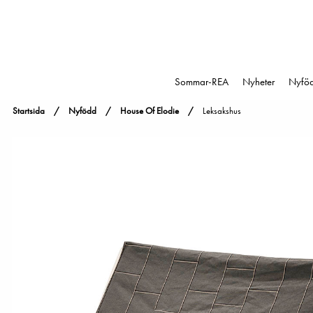
Sommar-REA
Nyheter
Nyfö
Startsida
Nyfödd
House Of Elodie
Leksakshus