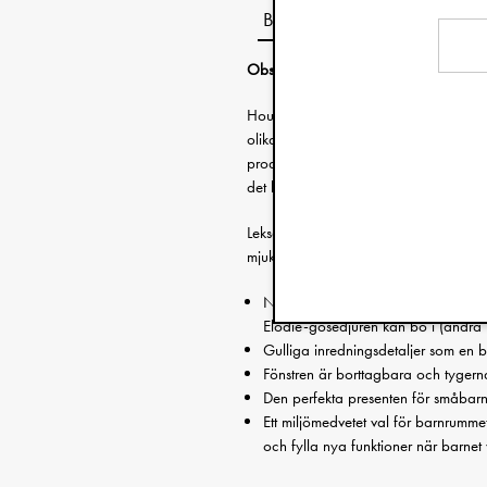
Beskrivning
Observera att den här produkten må
House of Elodie är den ultimata produ
olika praktiska funktioner: som babyg
produkt är perfekt för dig som vill mins
det behöver.
Leksakshuset är en plats för lek och nö
mjukisdjur och leksaker.
När du kombinerar leksakskojan 
Elodie-gosedjuren kan bo i (andra 
Gulliga inredningsdetaljer som en b
Fönstren är borttagbara och tygerna 
Den perfekta presenten för småbarn 
Ett miljömedvetet val för barnrumm
och fylla nya funktioner när barnet