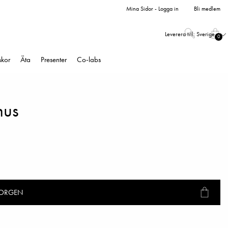
Mina Sidor - Logga in
Bli medlem
Leverera till:
Sverige
0
skor
Äta
Presenter
Co-labs
hus
KORGEN