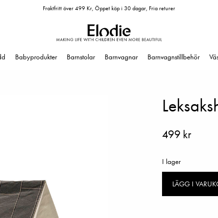
Fraktfritt över 499 Kr, Öppet köp i 30 dagar, Fria returer
dd
Babyprodukter
Barnstolar
Barnvagnar
Barnvagnstillbehör
Vä
Leksaks
499 kr
I lager
LÄGG I VARU