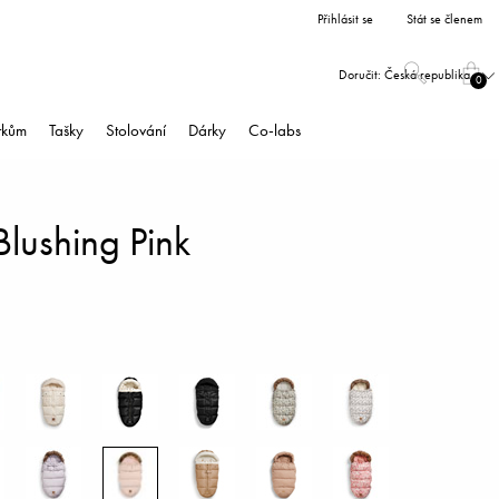
Přihlásit se
Stát se členem
Doručit:
Česká republika
0
árkům
Tašky
Stolování
Dárky
Co-labs
Blushing Pink