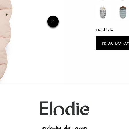
Na skladě
PŘIDAT DO KO
geolocation.alertmessage