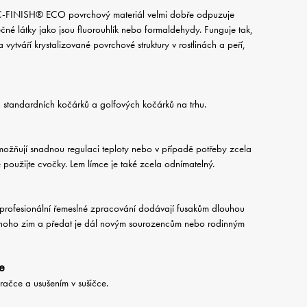
C-FINISH® ECO povrchový materiál velmi dobře odpuzuje
é látky jako jsou fluorouhlík nebo formaldehydy. Funguje tak,
ytváří krystalizované povrchové struktury v rostlinách a peří,
 standardních kočárků a golfových kočárků na trhu.
ožňují snadnou regulaci teploty nebo v případě potřeby zcela
je použijte cvočky. Lem límce je také zcela odnímatelný.
a profesionální řemeslné zpracování dodávají fusakům dlouhou
o mnoho zim a předat je dál novým sourozencům nebo rodinným
ce
pračce a usušením v sušičce.