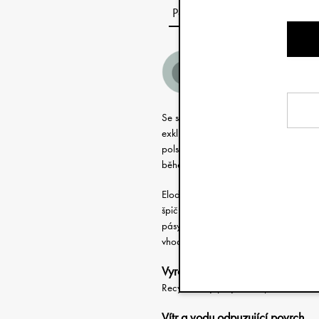
Popis
Se svým moderním vzhledem a pečlivo
exkluzivní fusaky staly oblíbenci mno
polstrování, izolované panely a funkce
během chladnějších zimních dnů.
Elodie své fusaky vyvíjí a zdokonaluje
špičkový produkt s mnoha chytrými fun
pásy kočárku a kapucový vršek, který m
vhodných doplňků od Elodie, díky nimž
Vyrobeno z recyklovaných mater
Recyklovaný polyester v polstrování a 
Vítr a vodu odpuzující povrch