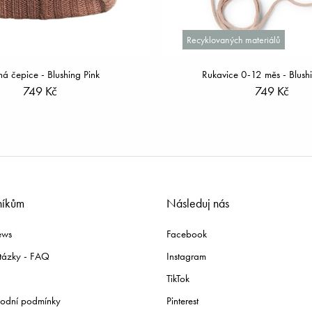
Recyklovaných materiálů
ná čepice - Blushing Pink
Rukavice 0-12 měs - Blushi
749 Kč
749 Kč
níkům
Následuj nás
ews
Facebook
tázky - FAQ
Instagram
TikTok
odní podmínky
Pinterest