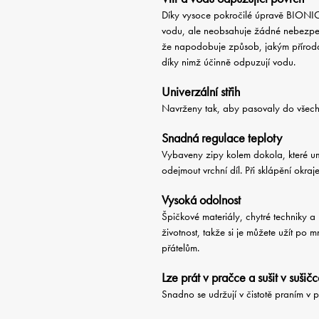
Díky vysoce pokročilé úpravě BIONI
vodu, ale neobsahuje žádné nebezpečn
že napodobuje způsob, jakým příroda v
díky nimž účinně odpuzují vodu.
Univerzální střih
Navrženy tak, aby pasovaly do všech
Snadná regulace teploty
Vybaveny zipy kolem dokola, které um
odejmout vrchní díl. Při sklápění okra
Vysoká odolnost
Špičkové materiály, chytré techniky 
životnost, takže si je můžete užít p
přátelům.
Lze prát v pračce a sušit v sušič
Snadno se udržují v čistotě praním v 