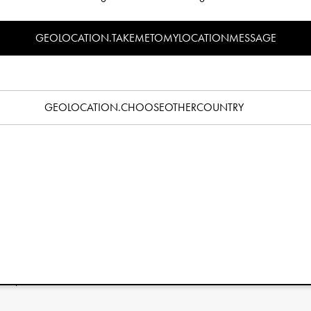
Specifikace
GEOLOCATION.TAKEMETOMYLOCATIONMESSAGE
GEOLOCATION.CHOOSEOTHERCOUNTRY
u pozorností věnovanou každému malému detailu se tyto
ha rodičů zaměřených na design po celém světě. Silné
 regulace teploty z nich činí ideální spací pytel pro miminka
 již více než deset let. Výsledkem je vítěz mnoha testů, odolný a
kcemi, jako je odnímatelný vrchní díl, předřezané otvory pro
u brání v sklouznutí. K dispozici je také široká škála dalších
 si vytvoříte váš jedinečný zážitek z kočárku.
iálů
vnější látce.