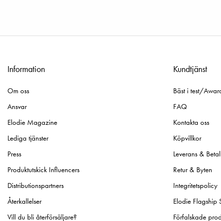
Information
Kundtjänst
Om oss
Bäst i test/Awar
Ansvar
FAQ
Elodie Magazine
Kontakta oss
Lediga tjänster
Köpvillkor
Press
Leverans & Betal
Produktutskick Influencers
Retur & Byten
Distributionspartners
Integritetspolicy
Återkallelser
Elodie Flagship 
Vill du bli återförsäljare?
Förfalskade prod