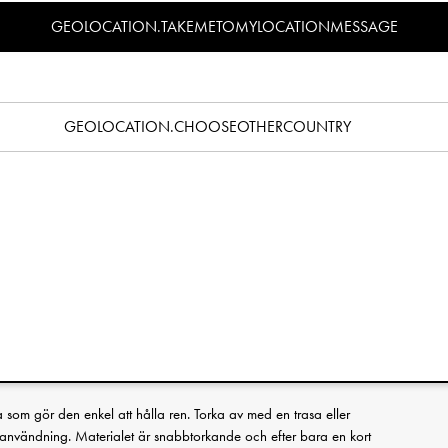
Specifikation
GEOLOCATION.TAKEMETOMYLOCATIONMESSAGE
attad vardagsfavorit hos många småbarnsfamiljer. Med sitt
ande material, perfekta passform och höga funktionalitet är
skölj bara av den efter varje användning så är den redo att
GEOLOCATION.CHOOSEOTHERCOUNTRY
 Den breda formen täcker både axlar och bröst. Den eleganta,
 generöst skydd under de mest kladdiga – och festliga –
tan ska dekoreras eller som stilfullt skydd vid alla kreativa
 med ett stort, mjukt kardborrefäste som ger ställbar storlek och
 En fantastisk haklapp full av smarta funktioner som gör livet
uka, följsamma materialet gör detta till en bekväm haklapp som
ker inte bara bröstet utan även axlar och skuldror. Den
gant skydd vid både kladdiga och festliga stunder.
som gör den enkel att hålla ren. Torka av med en trasa eller
e användning. Materialet är snabbtorkande och efter bara en kort