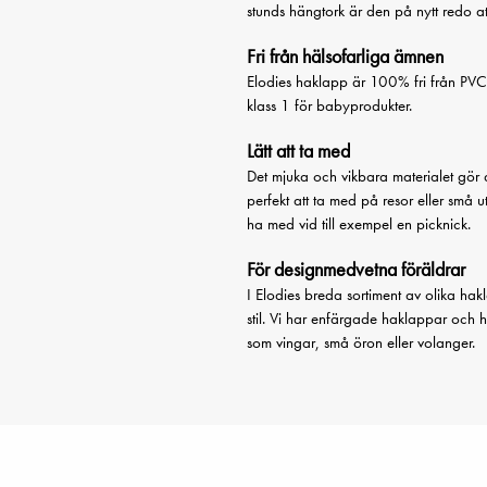
stunds hängtork är den på nytt redo at
Fri från hälsofarliga ämnen
Elodies haklapp är 100% fri från PVC
klass 1 för babyprodukter.
Lätt att ta med
Det mjuka och vikbara materialet gör 
perfekt att ta med på resor eller små u
ha med vid till exempel en picknick.
För designmedvetna föräldrar
I Elodies breda sortiment av olika ha
stil. Vi har enfärgade haklappar och 
som vingar, små öron eller volanger