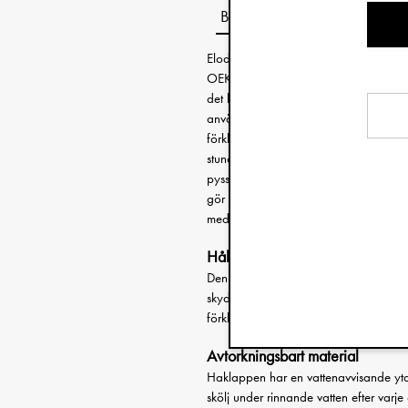
Beskrivning
Elodies vackra haklappar är en uppsk
OEKO-TEX® certifierade och snabbtork
det lätt att förstå varför. Torka eller 
användas på nytt efter en kort stund.
förklädesinspirerade modellen ger ett
stunderna. Idealisk vid bakning, när tår
pysselstunder. Haklappen fästs i nacken
gör att den passar även för äldre barn.
med små barn ännu vackrare.
Håller kläder rena
Den väl tilltagna storleken och det mj
skyddar kläder extra väl. Modellen täc
förklädesinspirerade designen ger ele
Avtorkningsbart material
Haklappen har en vattenavvisande yta 
skölj under rinnande vatten efter varj