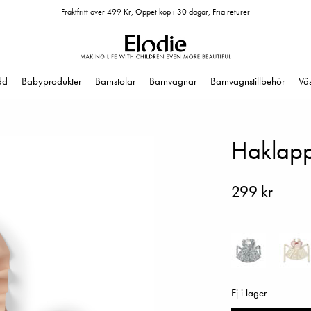
Fraktfritt över 499 Kr, Öppet köp i 30 dagar, Fria returer
dd
Babyprodukter
Barnstolar
Barnvagnar
Barnvagnstillbehör
Vä
Haklapp 
299 kr
Ej i lager