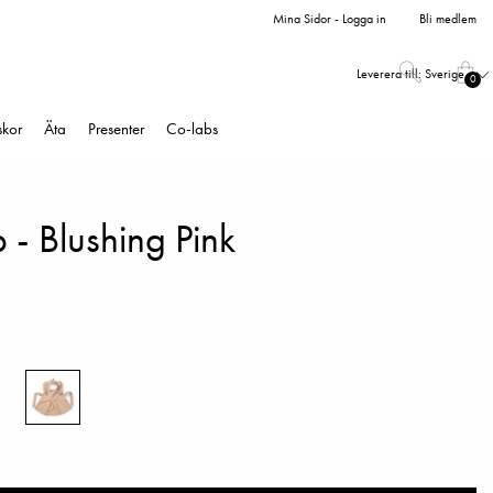
Mina Sidor - Logga in
Bli medlem
Leverera till:
Sverige
0
skor
Äta
Presenter
Co-labs
- Blushing Pink