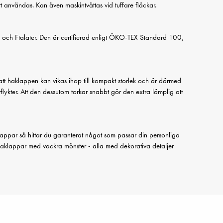
t användas. Kan även maskintvättas vid tuffare fläckar.
 och Ftalater. Den är certifierad enligt ÖKO-TEX Standard 100,
att haklappen kan vikas ihop till kompakt storlek och är därmed
tflykter. Att den dessutom torkar snabbt gör den extra lämplig att
klappar så hittar du garanterat något som passar din personliga
haklappar med vackra mönster - alla med dekorativa detaljer
.