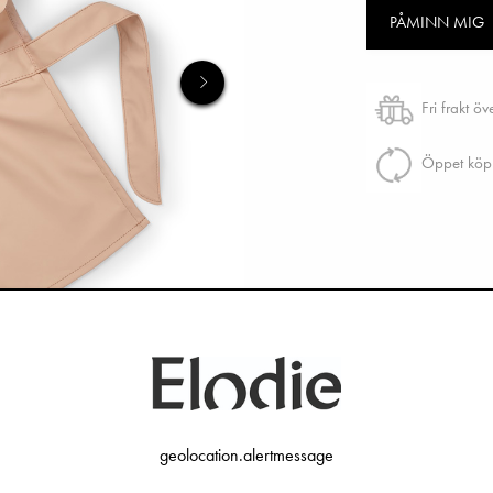
PÅMINN MIG
Fri frakt ö
Öppet köp 
geolocation.alertmessage