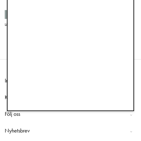
Återvunna material
Långärmad Haklapp - Dalmatian Dots Grande
Silikonskål med sked - Vanilla White
299 kr
229 kr
Information
Kundtjänst
Följ oss
Nyhetsbrev