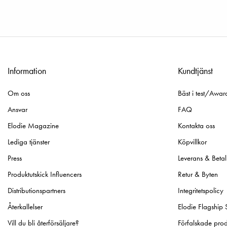
Information
Kundtjänst
Om oss
Bäst i test/Awar
Ansvar
FAQ
Elodie Magazine
Kontakta oss
Lediga tjänster
Köpvillkor
Press
Leverans & Betal
Produktutskick Influencers
Retur & Byten
Distributionspartners
Integritetspolicy
Återkallelser
Elodie Flagship 
Vill du bli återförsäljare?
Förfalskade prod