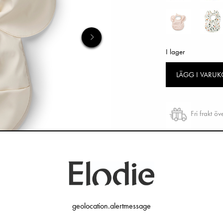
I lager
LÄGG I VARU
Fri frakt ö
Öppet köp 
geolocation.alertmessage