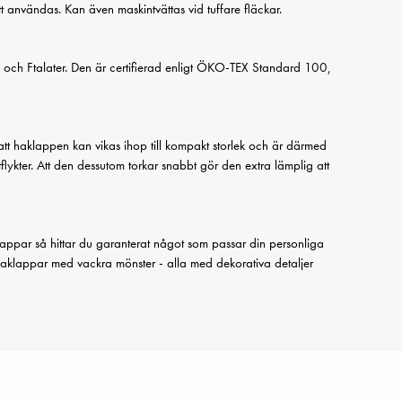
t användas. Kan även maskintvättas vid tuffare fläckar.
 och Ftalater. Den är certifierad enligt ÖKO-TEX Standard 100,
att haklappen kan vikas ihop till kompakt storlek och är därmed
tflykter. Att den dessutom torkar snabbt gör den extra lämplig att
klappar så hittar du garanterat något som passar din personliga
haklappar med vackra mönster - alla med dekorativa detaljer
.