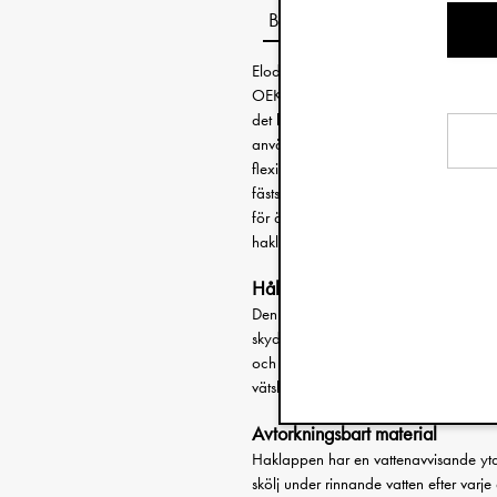
Beskrivning
Elodies vackra haklappar är en uppsk
OEKO-TEX® certifierade och snabbtork
det lätt att förstå varför. Torka eller 
användas på nytt efter en kort stund.
flexibla uppsamlingsfickan fångar upp 
fästs i nacken med ett stort, mjukt kar
för äldre barn. Haklappen är lämplig 
haklapp full av smarta funktioner som
Håller kläder rena
Den väl tilltagna storleken och det mj
skyddar kläder extra väl. Modellen täc
och flexibla uppsamlingsfickan tar ha
vätska.
Avtorkningsbart material
Haklappen har en vattenavvisande yta 
skölj under rinnande vatten efter varj