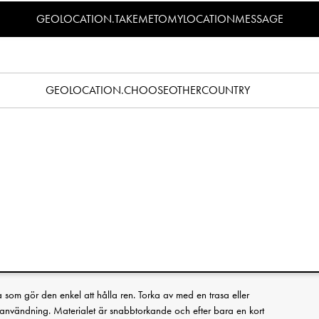
Specifikation
GEOLOCATION.TAKEMETOMYLOCATIONMESSAGE
attad vardagsfavorit hos många småbarnsfamiljer. Med sitt
ande material, perfekta passform och höga funktionalitet är
skölj bara av den efter varje användning så är den redo att
GEOLOCATION.CHOOSEOTHERCOUNTRY
 Den breda formen täcker både axlar och bröst. Den stora,
allt spill och håller på så vis även golvet renare. Haklappen
dborrefäste som ger ställbar storlek och gör att den passar även
att använda från omkring 5 månaders ålder. En fantastisk
 gör livet med små barn ännu vackrare.
uka, följsamma materialet gör detta till en bekväm haklapp som
ker inte bara bröstet utan även axlar och skuldror. Den stora
nd om smulor och spill och klarar av att samla en hel kopp
som gör den enkel att hålla ren. Torka av med en trasa eller
e användning. Materialet är snabbtorkande och efter bara en kort