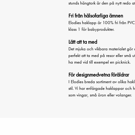
stunds hängtork är den på nytt redo at
Fri från hälsofarliga ämnen
Elodies haklapp är 100% fri från PVC
klass 1 för babyprodukter.
Lätt att ta med
Det mjuka och vikbara materialet gör 
perfekt att ta med på resor eller små u
ha med vid till exempel en picknick.
För designmedvetna föräldrar
I Elodies breda sortiment av olika ha
stil. Vi har enfärgade haklappar och 
som vingar, små öron eller volanger