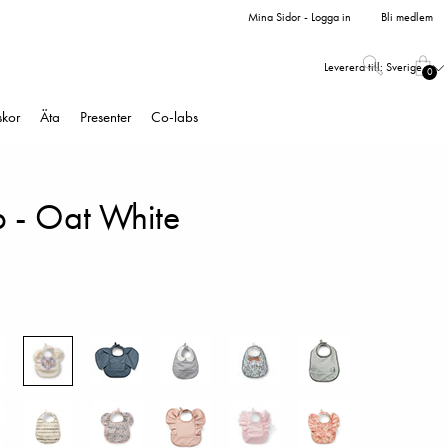
Mina Sidor - Logga in
Bli medlem
Leverera till:
Sverige
0
skor
Äta
Presenter
Co-labs
 - Oat White