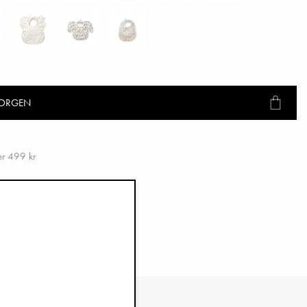
KORGEN
ver 499 kr
i 30 dagar & fria returer