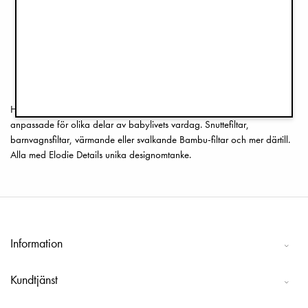
Muslinfilt - Pimpernel
Muslinfilt - Blue Garden
249 kr
199 kr
1
2
>>
Här finner ni ett brett utbud av olika sorters Öko-Tex certifierade filtar,
anpassade för olika delar av babylivets vardag. Snuttefiltar,
barnvagnsfiltar, värmande eller svalkande Bambu-filtar och mer därtill.
Alla med Elodie Details unika designomtanke.
Information
Kundtjänst