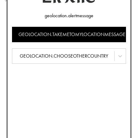
geolocation.alertmessage
GEOLOCATION.TAKEMETOMYLOCATIONMESSAGE
GEOLOCATION.CHOOSEOTHERCOUNTRY
Muslinfilt - Garden Leo's Resort
Muslinfilt - Petit River Rose
199 kr
199 kr