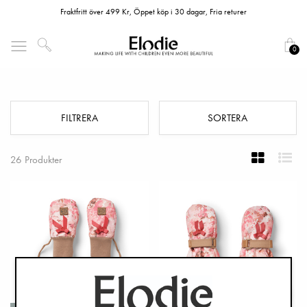
Fraktfritt över 499 Kr, Öppet köp i 30 dagar, Fria returer
0
Vantar
FILTRERA
SORTERA
26 Produkter