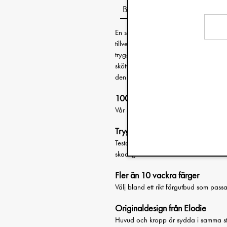
Beskrivning
En supermjuk snuttefilt och gosedjursko
tillverkad i tunn, flerskiktad muslin 
trygg, kramgo följeslagare för vila, trö
skötväskan, förskolan eller i sängen. B
den får – precis som vi alla.
100% mjuk ekologisk bomull
Vår snuttefilt är gjord i finaste musli
Trygg och säker
Testad och godkänd enligt den europei
skadliga kemikalier.
Fler än 10 vackra färger
Välj bland ett rikt färgutbud som passar 
Originaldesign från Elodie
Huvud och kropp är sydda i samma sty