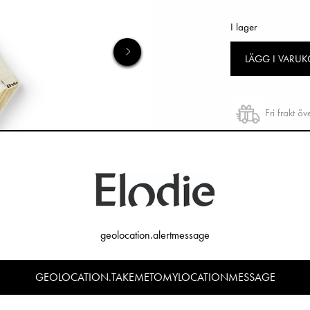
I lager
LÄGG I VARU
Fri frakt ö
Öppet köp 
geolocation.alertmessage
GEOLOCATION.TAKEMETOMYLOCATIONMESSAGE