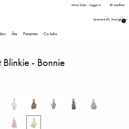
Mina Sidor - Logga in
Bli medlem
Leverera till:
Sverige
0
skor
Äta
Presenter
Co-labs
t Blinkie - Bonnie