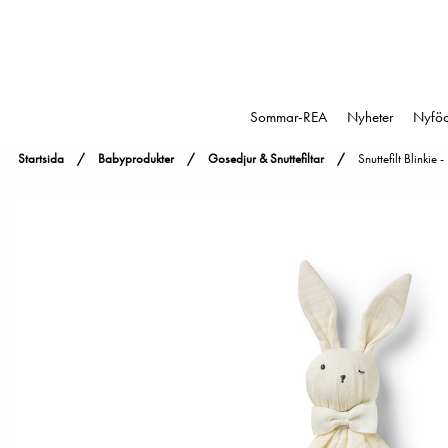
Sommar-REA
Nyheter
Nyfö
Startsida
Babyprodukter
Gosedjur & Snuttefiltar
Snuttefilt Blinkie 