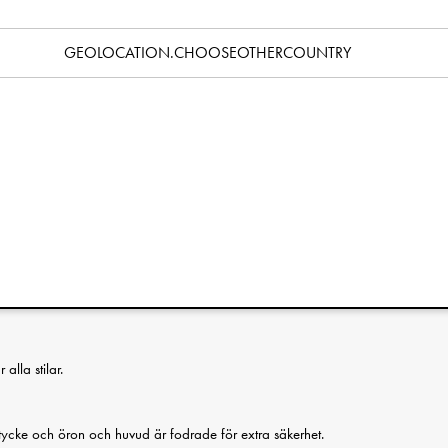
Specifikation
GEOLOCATION.CHOOSEOTHERCOUNTRY
mpis i ett, perfekt från nyfödd och uppåt. Snuttefilten Blinkie är
i 100% bomull som bara blir mjukare för varje användning. En
st, lek och mys. Lagom i storlek för att följa med i vagnen, i
linkande Blinkie trivs överallt och blir bara mjukare för varje kram
nväv som bara blir mjukare för varje användning.
ska säkerhetsstandard EN-71. Alla material är fria från
alla stilar.
cke och öron och huvud är fodrade för extra säkerhet.