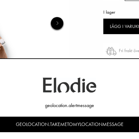
I lager
LÄGG I VARU
Fri frakt ö
Öppet köp 
geolocation.alertmessage
GEOLOCATION.TAKEMETOMYLOCATIONMESSAGE