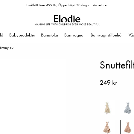
Fraktfritt över 499 Kr, Öppet köp i 30 dagar, Fria returer
dd
Babyprodukter
Barnstolar
Barnvagnar
Barnvagnstillbehör
Vä
 - Emmylou
Snuttefi
249 kr