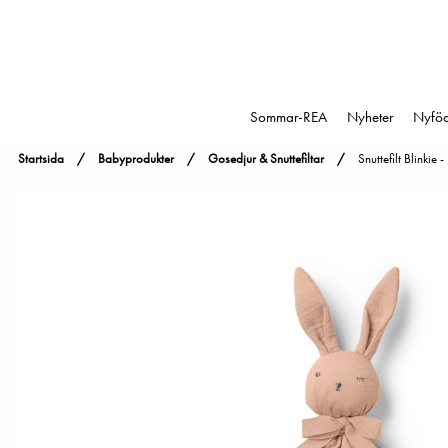
Sommar-REA
Nyheter
Nyfö
Startsida
Babyprodukter
Gosedjur & Snuttefiltar
Snuttefilt Blinkie