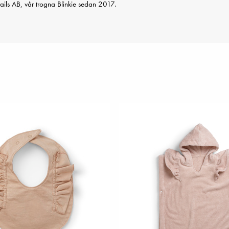
ails AB, vår trogna Blinkie sedan 2017.