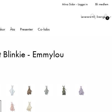
Mina Sidor - Logga in
Bli medlem
Leverera till:
Sverige
0
skor
Äta
Presenter
Co-labs
lt Blinkie - Emmylou