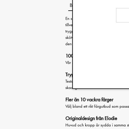
Beskrivning
En supermjuk snuttefilt och gosedjursko
tillverkad i tunn, flerskiktad muslin 
trygg, kramgo följeslagare för vila, trö
skötväskan, förskolan eller i sängen. B
den får – precis som vi alla.
100% mjuk ekologisk bomull
Vår snuttefilt är gjord i finaste musli
Trygg och säker
Testad och godkänd enligt den europei
skadliga kemikalier.
Fler än 10 vackra färger
Välj bland ett rikt färgutbud som passar 
Originaldesign från Elodie
Huvud och kropp är sydda i samma sty