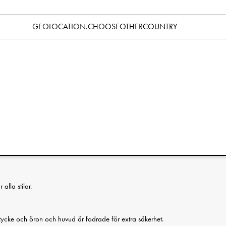
Specifikation
GEOLOCATION.CHOOSEOTHERCOUNTRY
mpis i ett, perfekt från nyfödd och uppåt. Snuttefilten Blinkie är
i 100% bomull som bara blir mjukare för varje användning. En
st, lek och mys. Lagom i storlek för att följa med i vagnen, i
linkande Blinkie trivs överallt och blir bara mjukare för varje kram
nväv som bara blir mjukare för varje användning.
ska säkerhetsstandard EN-71. Alla material är fria från
alla stilar.
cke och öron och huvud är fodrade för extra säkerhet.