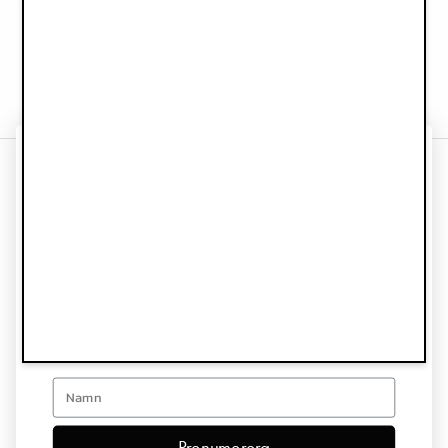
Musikmobil - Kindness Cat
150 kr
299 kr
FÅ 10% PÅ DITT
Information
FÖRSTA KÖP
Kundtjänst
Prenumerera på vårt nyhetsbrev och bli först med att få veta
när vi släpper nya kollektioner och exklusiva erbjudanden.
Följ oss
Email
Nyhetsbrev
first name
Prenumerera